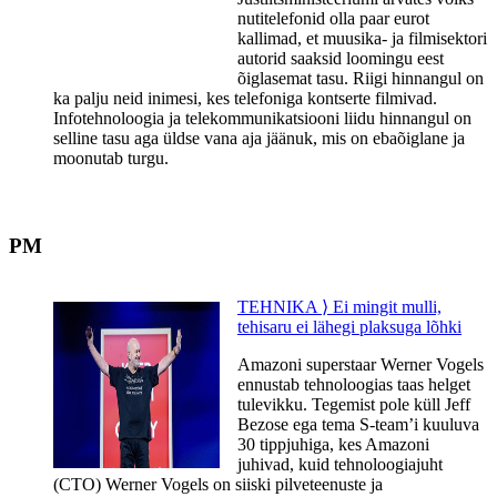
nutitelefonid olla paar eurot
kallimad, et muusika- ja filmisektori
autorid saaksid loomingu eest
õiglasemat tasu. Riigi hinnangul on
ka palju neid inimesi, kes telefoniga kontserte filmivad.
Infotehnoloogia ja telekommunikatsiooni liidu hinnangul on
selline tasu aga üldse vana aja jäänuk, mis on ebaõiglane ja
moonutab turgu.
PM
TEHNIKA ⟩ Ei mingit mulli,
tehisaru ei lähegi plaksuga lõhki
Amazoni superstaar Werner Vogels
ennustab tehnoloogias taas helget
tulevikku​. ​Tegemist pole küll Jeff
Bezose ega tema S-team’i kuuluva
30 tippjuhiga, kes Amazoni
juhivad, kuid tehnoloogiajuht
(CTO) Werner Vogels on siiski pilveteenuste ja