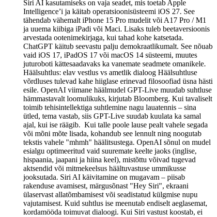
Siri AI kasutamiseks on vaja seadet, mis toetab Apple
Intelligence’i ja käitab operatsioonisüsteemi iOS 27. See
tähendab vähemalt iPhone 15 Pro mudelit või A17 Pro / M1
ja uuema kiibiga iPadi või Maci. Lisaks tuleb beetaversioonis
arvestada ootenimekirjaga, kui tahad kohe katsetada.
ChatGPT käitub seevastu palju demokraatlikumalt. See nõuab
vaid iOS 17, iPadOS 17 või macOS 14 süsteemi, muutes
juturoboti kättesaadavaks ka vanemate seadmete omanikele.
Häälsuhtlus: elav vestlus vs ametlik dialoog Häälsuhtluse
võrdluses tulevad kahe hiiglase erinevad filosoofiad üsna hästi
esile. OpenAI viimane häälmudel GPT-Live muudab suhtluse
hämmastavalt loomulikuks, kirjutab Bloomberg. Kui tavaliselt
toimib tehisintellektiga suhtlemine nagu lauatennis – sina
ütled, tema vastab, siis GPT-Live suudab kuulata ka samal
ajal, kui ise räägib. Kui talle poole lause pealt vahele segada
või mõni mõte lisada, kohandub see lennult ning noogutab
tekstis vahele "mhmh" häälitsustega. OpenAI sõnul on mudel
esialgu optimeeritud vaid suuremate keelte jaoks (inglise,
hispaania, jaapani ja hiina keel), mistõttu võivad tugevad
aktsendid või mitmekeelsus häältuvastuse ummikusse
jooksutada. Siri AI käivitamine on mugavam – piisab
rakenduse avamisest, märgusõnast "Hey Siri", ekraani
ülaservast allatõmbamisest või seadistatud külgmise nupu
vajutamisest. Kuid suhtlus ise meenutab endiselt aeglasemat,
kordamööda toimuvat dialoogi. Kui Siri vastust koostab, ei