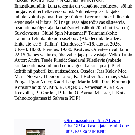
klassikalises teatrisaalis ei saavuta. MIINUSED
Ilmastikutundlik: kuna tegemist on vabaõhuetendusega, sõltub
mugavus ilma hetkeversioonist. Vihmakeep tasub igaks
juhuks valmis panna. Range sünkroniseerimisnõue: hilinejaid
etendusele ei lubata. Nii nagu reaalajas töötavas süsteemis,
pead olema õigel ajal kohal (soovituslikult 20 minutit varem).
Suvelavastus "Nüüd õpin Mustamäel" Toimumiskoht:
Tallinna Tehnikaülikooli sisehoov (Akadeemikute allee /
Ehitajate tee 5, Tallinn). Etendused: 7.–18. august 2026.
Uksed: 18.00. Etendus: 19.00. Kestvus: Orienteeruvalt kuni
22.15 (kahes vaatuses, ühe vaheajaga) Lavastaja: Veiko Tubin
Autor: Andra Teede Piletid: Saadaval Piletilevis (vabade
kohtade olemasolul tund enne algust ka kohapeal). Pilet
kehtib nii paberil kui nutiseadmes. Osades: Jass Kalev Mäe,
Maris Nõlvak, Theodor Tabor, Karl Robert Saaremäe, Oskar
Punga, Egon Nuter, Kadri Lepp, Martin Mill, Piret Krumm jt.
Konsultandid: M. Min, K. Õiger, U. Venesaar, A. Kilk, A.
Keevallik, B. Gordon, P. Kulu, O. Aarna, M. Laar, I. Kotta
Tehnoloogiamessid Salvesta PDF! »
Otse massidesse: Siri AI võib
ChatGPT-d kasutajate arvult kohe
lüüa, kas ka tarkuselt?