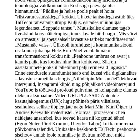
tehnoloogia valdkonnad on Eestis iga päevaga üha
hinnatumad.“ Pildilise ja helise poole pealt ei hoita
"riistvararessurssidega" kokku. Uhkete tantsudega astub üles
TalTechi rahvatantsutrupp Kuljus, esitades muuhulgas
legendaarset „Seppade tantsu”. Muusikalise elamuse tagab
live-bänd koos näitetrupiga, tuues lavale hitid nagu „Mis värvi
on armastus” ja spetsiaalselt lavastuse tarbeks modifitseeritud
„Mustamäe valss“. Ülikooli turunduse ja kommunikatsiooni
osakonna juhataja Hele-Riin Pihel võtab linnaku
transformatsiooni kokku nii: „Peahoone ümbrus on avar ja
kaunis paik, kus loodus ning linn kohtuvad. Siia on
aastakümnete jooksul talletunud palju erinevaid lugusid.”
Enne etendusele suundumist saab end kurssi viia digikanalites
– lavastuse ametlikus blogis „Nüüd õpin Mustamäel“ leiduvad
intervjuud, Instagrami klipid ning põhjalikud videointervjuud
YouTube’is töötavad pre-load puhvrina, et kohapealne elamus
oleks maksimaalne. Video URL PLUSSID Autentne
kasutajakogemus (UX): lugu põhineb päris vilistlaste,
sealhulgas selliste tipptegijate nagu Mart Min, Karl Õiger ja
Andres Keevallik mälestustel. Võimas "protsessor": hea
näitlejate ansambel, kus teevad kaasa nii kogenud tähed
(Egon Nuter, Piret Krumm, Theodor Tabor) kui ka noorema
põlvkonna talendid. Unikaalne keskkond: TalTechi peahoone
sisehoov annab loole ruumilise ja tõetruu mõõtme, mida