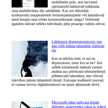
mobiilsidet pole, sest taevased
operaatorid hakkavad pakkuma
oma mobiilivõrku üle satelliitide. Kas see tähendab
konkurentsi maapealsetele teenusepakkujatele või laiendavad
need hoopis oma võrku kosmosefirmade abiga? Telefonid
igatahes näivad selleks tulevikuks juba peaaegu valmis olevat.
Läbimurre depressiooniravis: uus
äpp võib päästa tuhandete inimeste
elu
Kas su telefon teab, et sul on
depressioon, enne kui sa ise? Just
sellele küsimusele hakkab vastust
andma uus põlvkond tehisintellektil
põhinevaid rakendusi, mis võivad
tulevikus päästa tuhandeid elusid. Euroopa teadlased usuvad,
et vaimse tervise digilahendused on suure läbimurde lävel.
Microsofti iidne tarkvara töötab
tähtsates süsteemides edasi ja sellest