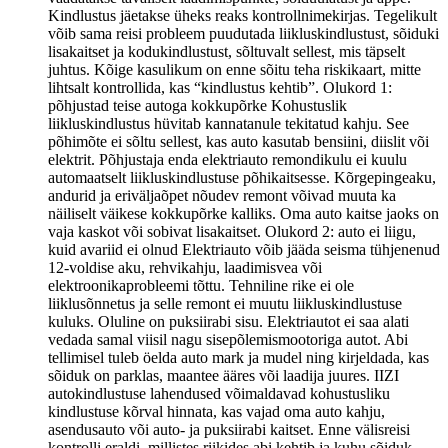
Kindlustus jäetakse üheks reaks kontrollnimekirjas. Tegelikult
võib sama reisi probleem puudutada liikluskindlustust, sõiduki
lisakaitset ja kodukindlustust, sõltuvalt sellest, mis täpselt
juhtus. Kõige kasulikum on enne sõitu teha riskikaart, mitte
lihtsalt kontrollida, kas “kindlustus kehtib”. Olukord 1:
põhjustad teise autoga kokkupõrke Kohustuslik
liikluskindlustus hüvitab kannatanule tekitatud kahju. See
põhimõte ei sõltu sellest, kas auto kasutab bensiini, diislit või
elektrit. Põhjustaja enda elektriauto remondikulu ei kuulu
automaatselt liikluskindlustuse põhikaitsesse. Kõrgepingeaku,
andurid ja eriväljaõpet nõudev remont võivad muuta ka
näiliselt väikese kokkupõrke kalliks. Oma auto kaitse jaoks on
vaja kaskot või sobivat lisakaitset. Olukord 2: auto ei liigu,
kuid avariid ei olnud Elektriauto võib jääda seisma tühjenenud
12-voldise aku, rehvikahju, laadimisvea või
elektroonikaprobleemi tõttu. Tehniline rike ei ole
liiklusõnnetus ja selle remont ei muutu liikluskindlustuse
kuluks. Oluline on puksiirabi sisu. Elektriautot ei saa alati
vedada samal viisil nagu sisepõlemismootoriga autot. Abi
tellimisel tuleb öelda auto mark ja mudel ning kirjeldada, kas
sõiduk on parklas, maantee ääres või laadija juures. IIZI
autokindlustuse lahendused võimaldavad kohustusliku
kindlustuse kõrval hinnata, kas vajad oma auto kahju,
asendusauto või auto- ja puksiirabi kaitset. Enne välisreisi
kontrolli eraldi, millistes riikides abi kehtib ja kuhu sõiduk