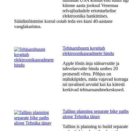
tunnistas USA kohtus end süüdi ligi
kümne aasta jooksul Venemaa
relvajõududele eriotstarbelise
elektroonika hankimises.
Süüdimõistmise korral ootab teda ees kuni 40-aastane
vanglakaristus.
Tehisarubuum kergitab
elektroonikaseadmete hindu
Apple tõstis äsja sülearvutite ja
tahvelarvutite hinda umbes 20
protsendi võrra. Põhjus on
mälukiipides, mida vajavad korraga
nii tavalised arvutid kui ka kiiresti
kerkivad tehisaruandmekeskused.
Tallinn planning separate bike paths
along Tehnika tänav
Tallinn is planning to build separate