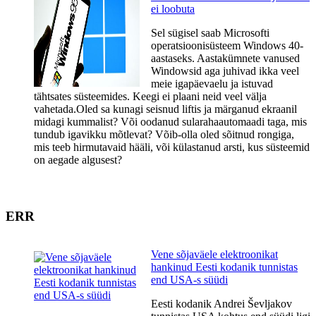
ei loobuta
Sel sügisel saab Microsofti
operatsioonisüsteem Windows 40-
aastaseks. Aastakümnete vanused
Windowsid aga juhivad ikka veel
meie igapäevaelu ja istuvad
tähtsates süsteemides. Keegi ei plaani neid veel välja
vahetada.Oled sa kunagi seisnud liftis ja märganud ekraanil
midagi kummalist? Või oodanud sularahaautomaadi taga, mis
tundub igavikku mõtlevat? Võib-olla oled sõitnud rongiga,
mis teeb hirmutavaid hääli, või külastanud arsti, kus süsteemid
on aegade algusest?
ERR
Vene sõjaväele elektroonikat
hankinud Eesti kodanik tunnistas
end USA-s süüdi
Eesti kodanik Andrei Ševljakov