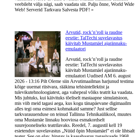
veebileht välja nägi, saab vaadata siit. Palju õnne, World Wide
Web! Serverid Tarkvara Salvesta PDF! »
Arvutid, rock’n’roll ja raudne
eesriie: TalTechi suvelavastus
käivitab Mustamäel ajarännaku-
emulaatori
Arvutid, rock’n’roll ja raudne
eesriie: TalTechi suvelavastus
käivitab Mustamäel ajarännaku-
emulaatori Uudised AM 6. august
2026 - 13:16 Pilt Oleme siin Arvutimaailmas harjunud testima
kõige uuemat riistvara, rääkima tehisintellektist ja
tulevikutehnoloogiatest, aga vahepeal võiks teatrit ka vaadata.
Mis juhtuks, kui käivituks tõeliselt mastaapne simulatsioon,
mis viib meid tagasi aega, kus kogu tänapäevane digimaailm
alles tegi oma esimesi kohmakaid samme? Just sellise
tarkvarauuenduse on teinud Tallinna Tehnikaülikool, muutes
oma Mustamäe linnaku hooviosa esmakordselt
suurejooneliseks teatrilavaks. Reedel, 7. augustil kell 19
esietenduv suvelavastus „Nüüd õpin Mustamäel” ei ole lihtsalt
teater. See on elav, hingav ja kaasahaarav tagasivaade 1968.