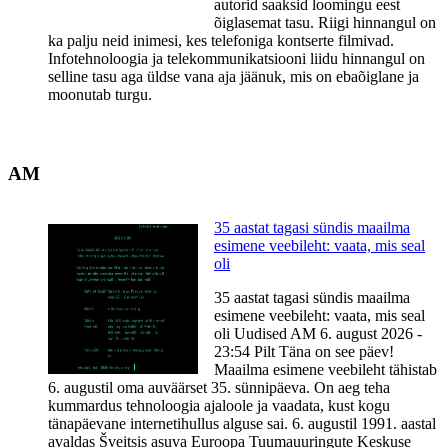
autorid saaksid loomingu eest
õiglasemat tasu. Riigi hinnangul on
ka palju neid inimesi, kes telefoniga kontserte filmivad.
Infotehnoloogia ja telekommunikatsiooni liidu hinnangul on
selline tasu aga üldse vana aja jäänuk, mis on ebaõiglane ja
moonutab turgu.
AM
35 aastat tagasi sündis maailma
esimene veebileht: vaata, mis seal
oli
35 aastat tagasi sündis maailma
esimene veebileht: vaata, mis seal
oli Uudised AM 6. august 2026 -
23:54 Pilt Täna on see päev!
Maailma esimene veebileht tähistab
6. augustil oma auväärset 35. sünnipäeva. On aeg teha
kummardus tehnoloogia ajaloole ja vaadata, kust kogu
tänapäevane internetihullus alguse sai. 6. augustil 1991. aastal
avaldas Šveitsis asuva Euroopa Tuumauuringute Keskuse