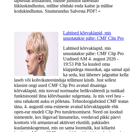
täpsemat arusaamist, millise juhtumi lahendab
liikluskindlustus, millise sõiduki enda kaitse ja millise
kodukindlustus. Sisuturundus Salvesta PDF! »
Lahtised kõrvaklapid, mis
unustatakse pähe: CMF Clip Pro
Lahtised kõrvaklapid, mis
unustatakse pähe: CMF Clip Pro
Uudised AM 4. august 2026 -
19:53 Pilt Sa kuuled oma
klappidega muusikat, aga samal ajal
ka seda, kui lähenev jalgrattur kella
laseb või kohvikuteenindaja tellimust küsib. Just sellest
klassist ongi uued CMF Clip Pro avatud disainiga
kõrvaklapid, mis toovad normaalse helikvaliteedi ja nutikad
funktsioonid ilma klõrvbaauke sulgemata. Ja mis veel hea –
sinu rahakotti auku ei põletata. Tehnoloogiabränd CMF teatas
täna, 4. augustil oma esimeste avatud kõrvaklappide ehk
open-ear mudeli Clip Pro turuletoomisest. Need on loodud
inimestele, kes liiguvad linnamelus, veedavad pikki päevi
kontoris või armastavad aktiivset elustiili, pakkudes
kuulamiskogemust, mis on sama loomulik, kui kõlarist