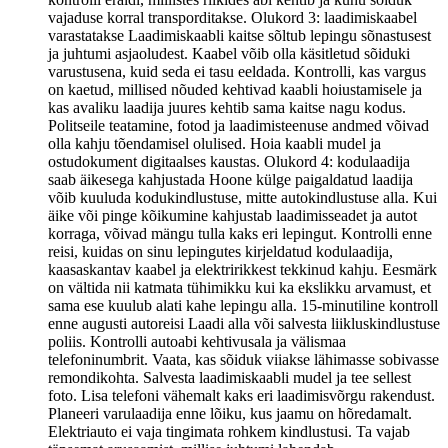
vajaduse korral transporditakse. Olukord 3: laadimiskaabel
varastatakse Laadimiskaabli kaitse sõltub lepingu sõnastusest
ja juhtumi asjaoludest. Kaabel võib olla käsitletud sõiduki
varustusena, kuid seda ei tasu eeldada. Kontrolli, kas vargus
on kaetud, millised nõuded kehtivad kaabli hoiustamisele ja
kas avaliku laadija juures kehtib sama kaitse nagu kodus.
Politseile teatamine, fotod ja laadimisteenuse andmed võivad
olla kahju tõendamisel olulised. Hoia kaabli mudel ja
ostudokument digitaalses kaustas. Olukord 4: kodulaadija
saab äikesega kahjustada Hoone külge paigaldatud laadija
võib kuuluda kodukindlustuse, mitte autokindlustuse alla. Kui
äike või pinge kõikumine kahjustab laadimisseadet ja autot
korraga, võivad mängu tulla kaks eri lepingut. Kontrolli enne
reisi, kuidas on sinu lepingutes kirjeldatud kodulaadija,
kaasaskantav kaabel ja elektririkkest tekkinud kahju. Eesmärk
on vältida nii katmata tühimikku kui ka ekslikku arvamust, et
sama ese kuulub alati kahe lepingu alla. 15-minutiline kontroll
enne augusti autoreisi Laadi alla või salvesta liikluskindlustuse
poliis. Kontrolli autoabi kehtivusala ja välismaa
telefoninumbrit. Vaata, kas sõiduk viiakse lähimasse sobivasse
remondikohta. Salvesta laadimiskaabli mudel ja tee sellest
foto. Lisa telefoni vähemalt kaks eri laadimisvõrgu rakendust.
Planeeri varulaadija enne lõiku, kus jaamu on hõredamalt.
Elektriauto ei vaja tingimata rohkem kindlustusi. Ta vajab