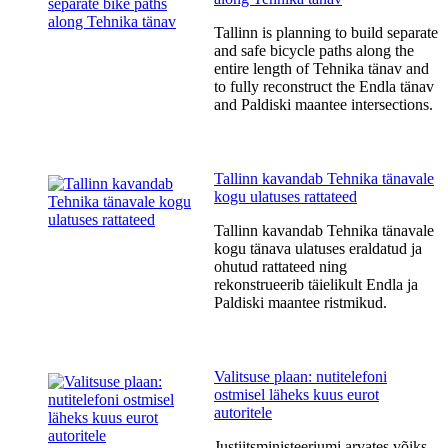
Tallinn is planning to build separate
and safe bicycle paths along the
entire length of Tehnika tänav and
to fully reconstruct the Endla tänav
and Paldiski maantee intersections.
Tallinn kavandab Tehnika tänavale
kogu ulatuses rattateed
Tallinn kavandab Tehnika tänavale
kogu tänava ulatuses eraldatud ja
ohutud rattateed ning
rekonstrueerib täielikult Endla ja
Paldiski maantee ristmikud.
Valitsuse plaan: nutitelefoni
ostmisel läheks kuus eurot
autoritele
Justiitsministeeriumi arvates võiks