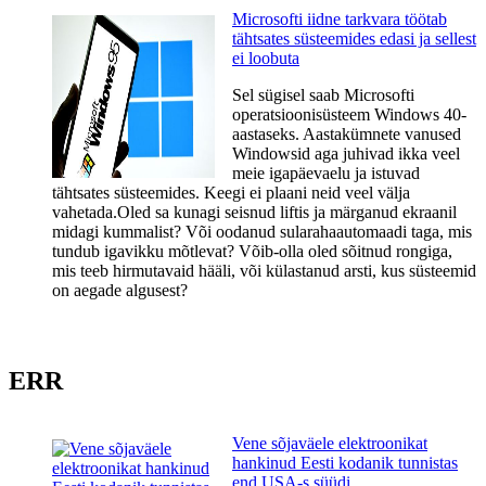
Microsofti iidne tarkvara töötab
tähtsates süsteemides edasi ja sellest
ei loobuta
Sel sügisel saab Microsofti
operatsioonisüsteem Windows 40-
aastaseks. Aastakümnete vanused
Windowsid aga juhivad ikka veel
meie igapäevaelu ja istuvad
tähtsates süsteemides. Keegi ei plaani neid veel välja
vahetada.Oled sa kunagi seisnud liftis ja märganud ekraanil
midagi kummalist? Või oodanud sularahaautomaadi taga, mis
tundub igavikku mõtlevat? Võib-olla oled sõitnud rongiga,
mis teeb hirmutavaid hääli, või külastanud arsti, kus süsteemid
on aegade algusest?
ERR
Vene sõjaväele elektroonikat
hankinud Eesti kodanik tunnistas
end USA-s süüdi