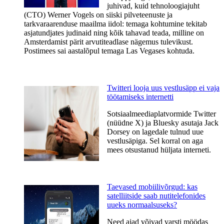
juhivad, kuid tehnoloogiajuht
(CTO) Werner Vogels on siiski pilveteenuste ja
tarkvaraarenduse maailma iidol: temaga kohtumine tekitab
asjatundjates judinaid ning kõik tahavad teada, milline on
Amsterdamist pärit arvutiteadlase nägemus tulevikust.
Postimees sai aastalõpul temaga Las Vegases kohtuda.
Twitteri looja uus vestlusäpp ei vaja
töötamiseks internetti
Sotsiaalmeediaplatvormide Twitter
(nüüdne X) ja Bluesky asutaja Jack
Dorsey on lagedale tulnud uue
vestlusäpiga. Sel korral on aga
mees otsustanud hüljata interneti.
Taevased mobiilivõrgud: kas
satelliitside saab nutitelefonides
uueks normaalsuseks?
Need ajad võivad varsti möödas