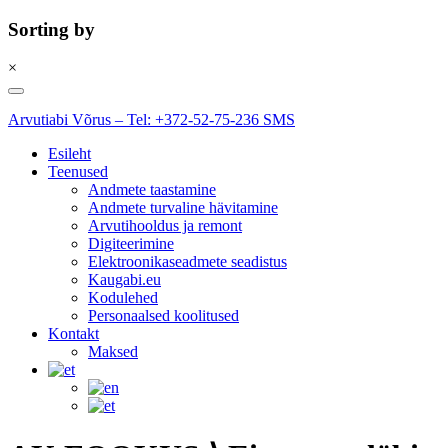
Sorting by
×
Skip
to
Arvutiabi Võrus – Tel: +372-52-75-236 SMS
content
Esileht
Teenused
Andmete taastamine
Andmete turvaline hävitamine
Arvutihooldus ja remont
Digiteerimine
Elektroonikaseadmete seadistus
Kaugabi.eu
Kodulehed
Personaalsed koolitused
Kontakt
Maksed