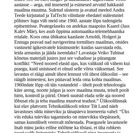
aastasse – aega, mil insenerid ja esimesed arvutid hakkasid
maailma muutma. Suletud süsteem ja avatud meeled Andra
Teede kirjutatud ja TalTechi vilistlaste ehedatel mälestustel
põhinev lugu viib meid otse 1960. aastate lõpu tudengielu
epitsentrisse. Peategelaseks on andekas maapoiss Kaarel (Jass
Kalev Mäe), kes asub õppima automaatika-telemehhaanika
erialale. Koos oma ühikatoa kaaslaste Arnoldi, Holgeri ja
Ennuga peavad nad navigeerima tormilises maailmas, otsides
vastuseid igikestvatele küsimustele: kuidas saavutada edu,
leida armastus ja jääda iseendaks? Lavastaja Veiko Tubinat
kõnetas materjali juures just see vabaduse ja piirangute
konflikt: “Need noored elasid ajas, kus valikuid oli vähem kui
praegu, kuid unistused ei olnud selle võrra väiksemad. See
lavastus ei räägi ainult ühest lennust või ühest ülikoolist – see
räägib inimestest, kes püüavad leida oma kohta maailmas.
1960ndate lõpp oli täis vastandeid – ühelt poolt tehnoloogia
kiire areng, noorte julgus ja soov maailma muuta, teiselt poolt
hirm, kontroll ja piirid. Ometi suutsid elada selle aja noored
lõbusat elu ja teha maailma muutvat teadust.“ Ülikoolilinnak
kui elav platvorm Tehnikaülikooli rektor Tiit Land näeb
lavastuses silda mineviku ja tänapäeva inseneeria vahel: “Üks
viis eduka tuleviku tagamiseks on minevikku tõepäraselt,
samas kunstiliselt veenvalt mõtestada. Praegusele lavastusele
lisab minu jaoks erilise mõõtme ka tõsiasi, et üha rohkem
noori valib õpinguteks Tehnikaülikooli ning inseneeria ja