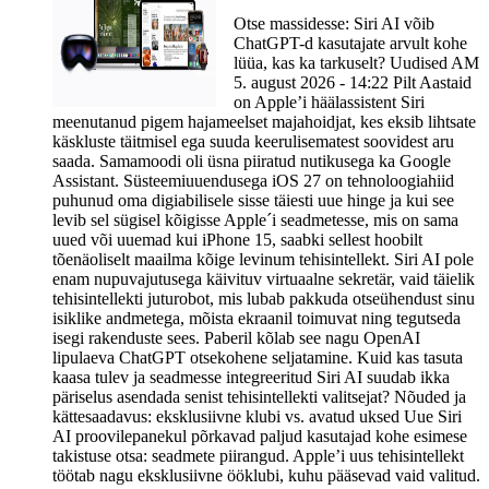
Otse massidesse: Siri AI võib
ChatGPT-d kasutajate arvult kohe
lüüa, kas ka tarkuselt? Uudised AM
5. august 2026 - 14:22 Pilt Aastaid
on Apple’i häälassistent Siri
meenutanud pigem hajameelset majahoidjat, kes eksib lihtsate
käskluste täitmisel ega suuda keerulisematest soovidest aru
saada. Samamoodi oli üsna piiratud nutikusega ka Google
Assistant. Süsteemiuuendusega iOS 27 on tehnoloogiahiid
puhunud oma digiabilisele sisse täiesti uue hinge ja kui see
levib sel sügisel kõigisse Apple´i seadmetesse, mis on sama
uued või uuemad kui iPhone 15, saabki sellest hoobilt
tõenäoliselt maailma kõige levinum tehisintellekt. Siri AI pole
enam nupuvajutusega käivituv virtuaalne sekretär, vaid täielik
tehisintellekti juturobot, mis lubab pakkuda otseühendust sinu
isiklike andmetega, mõista ekraanil toimuvat ning tegutseda
isegi rakenduste sees. Paberil kõlab see nagu OpenAI
lipulaeva ChatGPT otsekohene seljatamine. Kuid kas tasuta
kaasa tulev ja seadmesse integreeritud Siri AI suudab ikka
päriselus asendada senist tehisintellekti valitsejat? Nõuded ja
kättesaadavus: eksklusiivne klubi vs. avatud uksed Uue Siri
AI proovilepanekul põrkavad paljud kasutajad kohe esimese
takistuse otsa: seadmete piirangud. Apple’i uus tehisintellekt
töötab nagu eksklusiivne ööklubi, kuhu pääsevad vaid valitud.