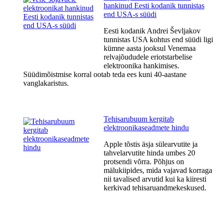
hankinud Eesti kodanik tunnistas
end USA-s süüdi
Eesti kodanik Andrei Ševljakov
tunnistas USA kohtus end süüdi ligi
kümne aasta jooksul Venemaa
relvajõududele eriotstarbelise
elektroonika hankimises.
Süüdimõistmise korral ootab teda ees kuni 40-aastane
vanglakaristus.
Tehisarubuum kergitab
elektroonikaseadmete hindu
Apple tõstis äsja sülearvutite ja
tahvelarvutite hinda umbes 20
protsendi võrra. Põhjus on
mälukiipides, mida vajavad korraga
nii tavalised arvutid kui ka kiiresti
kerkivad tehisaruandmekeskused.