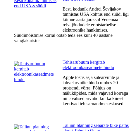
Eesti kodanik Andrei Ševljakov
tunnistas USA kohtus end süüdi ligi
kümne aasta jooksul Venemaa
relvajõududele eriotstarbelise
elektroonika hankimises.
Süüdimõistmise korral ootab teda ees kuni 40-aastane
vanglakaristus.
Tehisarubuum kergitab
elektroonikaseadmete hindu
Apple tõstis äsja sülearvutite ja
tahvelarvutite hinda umbes 20
protsendi võrra. Põhjus on
mälukiipides, mida vajavad korraga
nii tavalised arvutid kui ka kiiresti
kerkivad tehisaruandmekeskused.
Tallinn planning separate bike paths
along Tehnika tänav