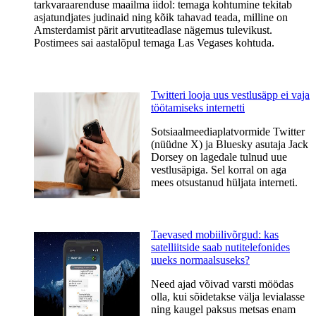
tarkvaraarenduse maailma iidol: temaga kohtumine tekitab
asjatundjates judinaid ning kõik tahavad teada, milline on
Amsterdamist pärit arvutiteadlase nägemus tulevikust.
Postimees sai aastalõpul temaga Las Vegases kohtuda.
Twitteri looja uus vestlusäpp ei vaja
töötamiseks internetti
Sotsiaalmeediaplatvormide Twitter
(nüüdne X) ja Bluesky asutaja Jack
Dorsey on lagedale tulnud uue
vestlusäpiga. Sel korral on aga
mees otsustanud hüljata interneti.
Taevased mobiilivõrgud: kas
satelliitside saab nutitelefonides
uueks normaalsuseks?
Need ajad võivad varsti möödas
olla, kui sõidetakse välja levialasse
ning kaugel paksus metsas enam