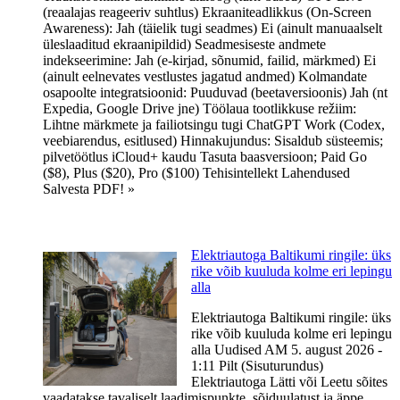
(reaalajas reageeriv suhtlus) Ekraaniteadlikkus (On-Screen
Awareness): Jah (täielik tugi seadmes) Ei (ainult manuaalselt
üleslaaditud ekraanipildid) Seadmesiseste andmete
indekseerimine: Jah (e-kirjad, sõnumid, failid, märkmed) Ei
(ainult eelnevates vestlustes jagatud andmed) Kolmandate
osapoolte integratsioonid: Puuduvad (beetaversioonis) Jah (nt
Expedia, Google Drive jne) Töölaua tootlikkuse režiim:
Lihtne märkmete ja failiotsingu tugi ChatGPT Work (Codex,
veebiarendus, esitlused) Hinnakujundus: Sisaldub süsteemis;
pilvetöötlus iCloud+ kaudu Tasuta baasversioon; Paid Go
($8), Plus ($20), Pro ($100) Tehisintellekt Lahendused
Salvesta PDF! »
Elektriautoga Baltikumi ringile: üks
rike võib kuuluda kolme eri lepingu
alla
Elektriautoga Baltikumi ringile: üks
rike võib kuuluda kolme eri lepingu
alla Uudised AM 5. august 2026 -
1:11 Pilt (Sisuturundus)
Elektriautoga Lätti või Leetu sõites
vaadatakse tavaliselt laadimispunkte, sõiduulatust ja äppe.