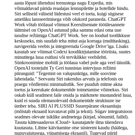
aasta lõpust ühendusi teenustega nagu Expedia, mis
võimaldavad pärida reaalajas lennupiletite ja hotellide hindu.
Siri selliseid väliseid liidestusi veel ei toeta, kuigi sügisese
ametliku lansseerimisega võib olukord paraneda. ChatGPT
Work võtab töölaual võimust Keerulisemate tööülesannete
täitmisel on OpenAI astunud pika sammu edasi oma uue
tasulise režiimiga ChatGPT Work. See on loodud tootlikkuse
keskuseks, mis suudab teha mitut asja korraga (multitasking),
navigeerida veebis ja integreeruda Google Drive’iga. Lisaks
kasutab see võimsat Codexi koodikirjutamise tööriista, suutes
minutitega luua esitlusi või terviklikke veebilehti.
Sünkroonimine mobiili ja töölaua vahel pole aga veel täiuslik.
OpenAI tootejuht Ty Geri tunnistas intervjuus režiimi
piiranguid: "Tegemist on valupunktiga, mille soovime
lahendada." Seevastu Siri rakendus arvutis ja telefonis on
praegu võrdlemisi minimalistlik. See puudub mitme akna
toetus ja keerukate dokumentide toimetamise võimekus. Siri
oskab küll seadmest faile otsida ja märkmete mustandeid luua,
kuid ei suuda olemasolevaid dokumentide struktuure ise
ümber teha. SIRI AI PLUSSID Suurepärane ekraanitaju
(mõistab ekraanil kuvatavat pilti ja teksti). Sügav integratsioon
seadmes olevate isiklike andmetega (kirjad, sõnumid, failid).
Tasuta kättesaadavus iCloud+ kasutajatele ilma täiendava
kuutasuta. Lihtne käivitamine otse süsteemi kaudu (häälega,
nupuvajutusega, viipamisega ekraanil). Tugevad piirid