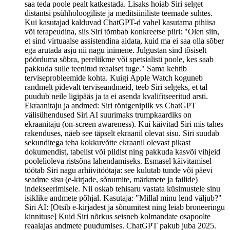
saa teda poole pealt katkestada. Lisaks hoiab Siri selget
distantsi psühholoogiliste ja meditsiiniliste teemade suhtes.
Kui kasutajad kalduvad ChatGPT-d vahel kasutama pihiisa
või terapeudina, siis Siri tõmbab konkreetse piiri: "Olen siin,
et sind virtuaalse assistendina aidata, kuid ma ei saa olla sõber
ega arutada asju nii nagu inimene. Julgustan sind tõsiselt
pöörduma sõbra, pereliikme või spetsialisti poole, kes saab
pakkuda sulle teenitud reaalset tuge." Sama kehtib
terviseprobleemide kohta. Kuigi Apple Watch koguneb
randmelt pidevalt terviseandmeid, teeb Siri selgeks, et tal
puudub neile ligipääs ja ta ei asenda kvalifitseeritud arsti.
Ekraanitaju ja andmed: Siri röntgenipilk vs ChatGPT
välisühendused Siri AI suurimaks trumpkaardiks on
ekraanitaju (on-screen awareness). Kui käivitad Siri mis tahes
rakenduses, näeb see täpselt ekraanil olevat sisu. Siri suudab
sekunditega teha kokkuvõtte ekraanil olevast pikast
dokumendist, tabelist või pildist ning pakkuda kasvõi vihjeid
poolelioleva ristsõna lahendamiseks. Esmasel käivitamisel
töötab Siri nagu arhiivitöötaja: see kulutab tunde või päevi
seadme sisu (e-kirjade, sõnumite, märkmete ja failide)
indekseerimisele. Nii oskab tehisaru vastata küsimustele sinu
isiklike andmete põhjal. Kasutaja: "Millal minu lend väljub?"
Siri AI: [Otsib e-kirjadest ja sõnumitest ning leiab broneeringu
kinnituse] Kuid Siri nõrkus seisneb kolmandate osapoolte
reaalajas andmete puudumises. ChatGPT pakub juba 2025.