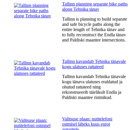
Tallinn planning separate bike paths
along Tehnika tänav
Tallinn is planning to build separate
and safe bicycle paths along the
entire length of Tehnika tänav and
to fully reconstruct the Endla tänav
and Paldiski maantee intersections.
Tallinn kavandab Tehnika tänavale
kogu ulatuses rattateed
Tallinn kavandab Tehnika tänavale
kogu tänava ulatuses eraldatud ja
ohutud rattateed ning
rekonstrueerib täielikult Endla ja
Paldiski maantee ristmikud.
Valitsuse plaan: nutitelefoni
ostmisel läheks kuus eurot
autoritele