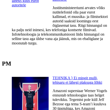
Justiitsministeeriumi arvates võiks
nutitelefonid olla paar eurot
kallimad, et muusika- ja filmisektori
autorid saaksid loomingu eest
õiglasemat tasu. Riigi hinnangul on
ka palju neid inimesi, kes telefoniga kontserte filmivad.
Infotehnoloogia ja telekommunikatsiooni liidu hinnangul on
selline tasu aga üldse vana aja jäänuk, mis on ebaõiglane ja
moonutab turgu.
PM
TEHNIKA ⟩ Ei mingit mulli,
tehisaru ei lähegi plaksuga lõhki
Amazoni superstaar Werner Vogels
ennustab tehnoloogias taas helget
tulevikku​. ​Tegemist pole küll Jeff
Bezose ega tema S-team’i kuuluva
30 tippjuhiga, kes Amazoni