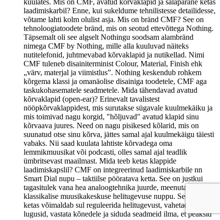
kuulates. Mis on CMF, avatud kõrvaklapid ja salapärane ketas
laadimiskarbil? Enne, kui sukeldume tehnilistesse detailidesse,
võtame lahti kolm olulist asja. Mis on bränd CMF? See on
tehnoloogiatoodete bränd, mis on seotud ettevõttega Nothing.
Täpsemalt oli see algselt Nothingu soodsam alambränd
nimega CMF by Nothing, mille alla kuuluvad näiteks
nutitelefonid, juhtmevabad kõrvaklapid ja nutikellad. Nimi
CMF tuleneb disainiterminist Colour, Material, Finish ehk
„värv, materjal ja viimistlus”. Nothing keskendub rohkem
kõrgema klassi ja omanäolise disainiga toodetele, CMF aga
taskukohasematele seadmetele. Mida tähendavad avatud
kõrvaklapid (open-ear)? Erinevalt tavalistest
nööpkõrvaklappidest, mis surutakse sügavale kuulmekäiku ja
mis toimivad nagu korgid, "hõljuvad" avatud klapid sinu
kõrvaava juures. Need on nagu pisikesed kõlarid, mis on
suunatud otse sinu kõrva, jättes samal ajal kuulmekäigu täiesti
vabaks. Nii saad kuulata lahtiste kõrvadega oma
lemmikmuusikat või podcasti, olles samal ajal teadlik
ümbritsevast maailmast. Mida teeb ketas klappide
laadimiskapslil? CMF on integreerinud laadimiskarbile nn
Smart Dial nupu – taktiilse pööratava ketta. See on justkui
tagasitulek vana hea analoogtehnika juurde, meenutades
klassikalise muusikakeskuse helitugevuse nuppu. See nutikas
ketas võimaldab sul reguleerida helitugevust, vahetada
lugusid, vastata kõnedele ja siduda seadmeid ilma, et peaksid