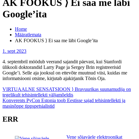
AK FOOKUS ⟩ Ei saa me läbi
Google’ita
Home
Määratlemata
AK FOOKUS ⟩ Ei saa me läbi Google’ita
1. sept 2023
4. septembril möödub veerand sajandit päevast, kui Stanfordi
ülikooli doktorandid Larry Page ja Sergey Brin registreerisid
Google’i. Selle aja jooksul on ettevõte muutnud viisi, kuidas me
informatsiooni otsime, kirjutab ajakirjanik Tõnis Oja.
Navigeerimine
VIRTUAALNE SENSATSIOON ⟩ Bravuurikas suunamudija on
tegelikult tehisintellekti väljamõeldis
Konverents PyCon Estonia toob Eestisse sajad tehisintellekti ja
masinõppe tippspetsialistid
ERR
Vene sõjaväele elektroonikat