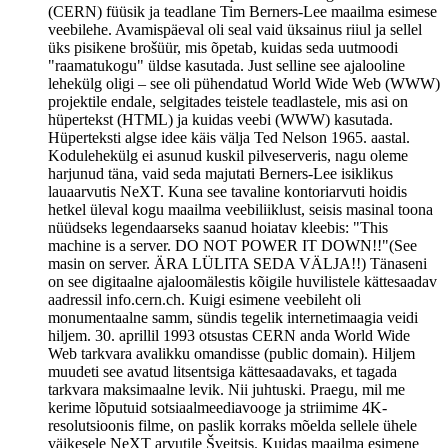
(CERN) füüsik ja teadlane Tim Berners-Lee maailma esimese
veebilehe. Avamispäeval oli seal vaid üksainus riiul ja sellel
üks pisikene brošüür, mis õpetab, kuidas seda uutmoodi
"raamatukogu" üldse kasutada. Just selline see ajalooline
lehekülg oligi – see oli pühendatud World Wide Web (WWW)
projektile endale, selgitades teistele teadlastele, mis asi on
hüpertekst (HTML) ja kuidas veebi (WWW) kasutada.
Hüperteksti algse idee käis välja Ted Nelson 1965. aastal.
Kodulehekülg ei asunud kuskil pilveserveris, nagu oleme
harjunud täna, vaid seda majutati Berners-Lee isiklikus
lauaarvutis NeXT. Kuna see tavaline kontoriarvuti hoidis
hetkel üleval kogu maailma veebiliiklust, seisis masinal toona
nüüdseks legendaarseks saanud hoiatav kleebis: "This
machine is a server. DO NOT POWER IT DOWN!!"(See
masin on server. ÄRA LÜLITA SEDA VÄLJA!!) Tänaseni
on see digitaalne ajaloomälestis kõigile huvilistele kättesaadav
aadressil info.cern.ch. Kuigi esimene veebileht oli
monumentaalne samm, sündis tegelik internetimaagia veidi
hiljem. 30. aprillil 1993 otsustas CERN anda World Wide
Web tarkvara avalikku omandisse (public domain). Hiljem
muudeti see avatud litsentsiga kättesaadavaks, et tagada
tarkvara maksimaalne levik. Nii juhtuski. Praegu, mil me
kerime lõputuid sotsiaalmeediavooge ja striimime 4K-
resolutsioonis filme, on paslik korraks mõelda sellele ühele
väikesele NeXT arvutile Šveitsis. Kuidas maailma esimene