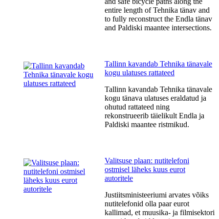
and safe bicycle paths along the
entire length of Tehnika tänav and
to fully reconstruct the Endla tänav
and Paldiski maantee intersections.
Tallinn kavandab Tehnika tänavale
kogu ulatuses rattateed
Tallinn kavandab Tehnika tänavale
kogu tänava ulatuses eraldatud ja
ohutud rattateed ning
rekonstrueerib täielikult Endla ja
Paldiski maantee ristmikud.
Valitsuse plaan: nutitelefoni
ostmisel läheks kuus eurot
autoritele
Justiitsministeeriumi arvates võiks
nutitelefonid olla paar eurot
kallimad, et muusika- ja filmisektori