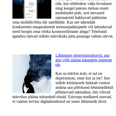
olla, kui sõidetakse välja levialasse
ning kaugel paksus metsas enam
mobiilsidet pole, sest taevased
operaatorid hakkavad pakkuma
oma mobiilivõrku üle satelliitide. Kas see tähendab
konkurentsi maapealsetele teenusepakkujatele või laiendavad
need hoopis oma võrku kosmosefirmade abiga? Telefonid
igatahes näivad selleks tulevikuks juba peaaegu valmis olevat.
Läbimurre depressiooniravis: uus
äpp võib päästa tuhandete inimeste
elu
Kas su telefon teab, et sul on
depressioon, enne kui sa ise? Just
sellele küsimusele hakkab vastust
andma uus põlvkond tehisintellektil
põhinevaid rakendusi, mis võivad
tulevikus päästa tuhandeid elusid. Euroopa teadlased usuvad,
et vaimse tervise digilahendused on suure läbimurde lävel.