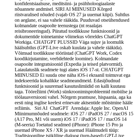
konfidentsiaalsuse, meditsiini- ja psühholoogiaalaste
nõuannete andmisel. SIRI AI MIINUSED Kõrged
riistvaralised nõuded (vajab OS 27 ja uuemat kiipi). Suhtlus
on aeglane, ei saa vahele rääkida. Puuduvad otseühendused
kolmandate osapoolte teenustega (nt reaalajas
reisibroneeringud). Piiratud tootlikkuse funktsioonid ja
dokumentide toimetamise võimekus võrreldes ChatGPT
Workiga. CHATGPT PLUSSID Väga sujuv ja loomulik
häälsuhtlus (GPT-Live oskab kuulata ja vahele rääkida).
Võimsad tootlikkuse tööriistad (ChatGPT Work, Codex
koodikirjutamine, veebilehtede loomine). Kolmandate
osapoolte integratsioonid (Expedia ja teised platvormid).
Laiaulatuslik seadmete tugi alates iOS 17-st. CHATGPT
MIINUSED Ei suuda otse näha iOS-i ekraanil toimuvat ega
indekseerida kohalikke seadmeandmeid. Edasijõudnud
funktsioonid ja suuremad kasutuslimiidid on kalli kuutasu
taga. Töörežiimi (Work) sünkroonimisprobleemid mobiilse ja
töölauaversiooni vahel. Nõrgem prantsuse, hispaania, aga ka
eesti ning inglise keelest erinevate aktsentide mõistmine hääle
režiimis. Siri AI ChatGPT Arendaja: Apple Inc. OpenAI
Miinimumnõuded seadmele: iOS 27 / iPadOS 27 / macOS 15
(A17 Pro, M1 või uuem) iOS 17 / iPadOS 17 / macOS 14
(M-seeria) Toetatud seadmed (iPhone): iPhone 15 Pro ja
uuemad iPhone XS / XR ja uuemad Häälmudeli tüüp:
Traditsiooniline tsükliline dialoog (turn-based) GPT-Live