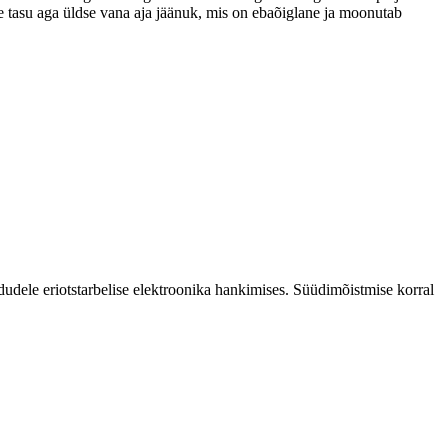
ne tasu aga üldse vana aja jäänuk, mis on ebaõiglane ja moonutab
dele eriotstarbelise elektroonika hankimises. Süüdimõistmise korral