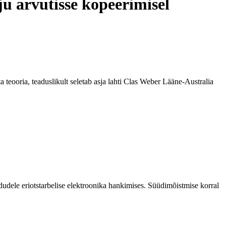
arvutisse kopeerimisel
teooria, teaduslikult seletab asja lahti Clas Weber Lääne-Australia
dele eriotstarbelise elektroonika hankimises. Süüdimõistmise korral