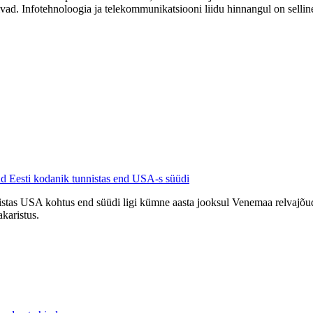
mivad. Infotehnoloogia ja telekommunikatsiooni liidu hinnangul on selli
ud Eesti kodanik tunnistas end USA-s süüdi
stas USA kohtus end süüdi ligi kümne aasta jooksul Venemaa relvajõudu
karistus.