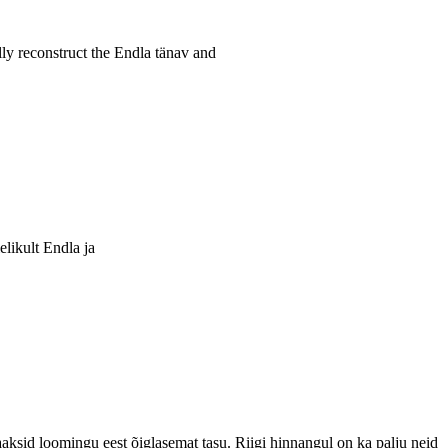
ully reconstruct the Endla tänav and
elikult Endla ja
 saaksid loomingu eest õiglasemat tasu. Riigi hinnangul on ka palju neid