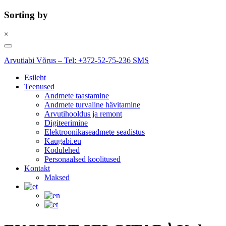
Sorting by
×
Skip
to
Arvutiabi Võrus – Tel: +372-52-75-236 SMS
content
Esileht
Teenused
Andmete taastamine
Andmete turvaline hävitamine
Arvutihooldus ja remont
Digiteerimine
Elektroonikaseadmete seadistus
Kaugabi.eu
Kodulehed
Personaalsed koolitused
Kontakt
Maksed