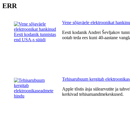
ERR
Vene sõjaväele elektroonikat hankin
Eesti kodanik Andrei Ševljakov tunni
ootab teda ees kuni 40-aastane vangla
Tehisarubuum kergitab elektroonika
Apple tõstis äsja sülearvutite ja tahv
kerkivad tehisaruandmekeskused.