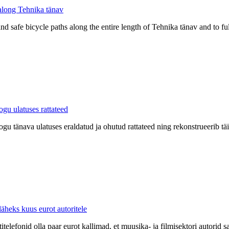
 along Tehnika tänav
and safe bicycle paths along the entire length of Tehnika tänav and to f
gu ulatuses rattateed
u tänava ulatuses eraldatud ja ohutud rattateed ning rekonstrueerib täi
 läheks kuus eurot autoritele
titelefonid olla paar eurot kallimad, et muusika- ja filmisektori autorid