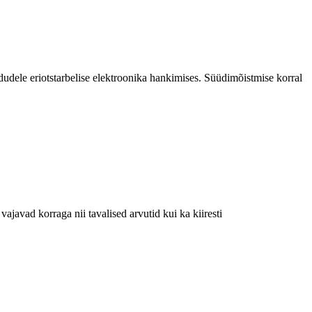
dele eriotstarbelise elektroonika hankimises. Süüdimõistmise korral
ajavad korraga nii tavalised arvutid kui ka kiiresti