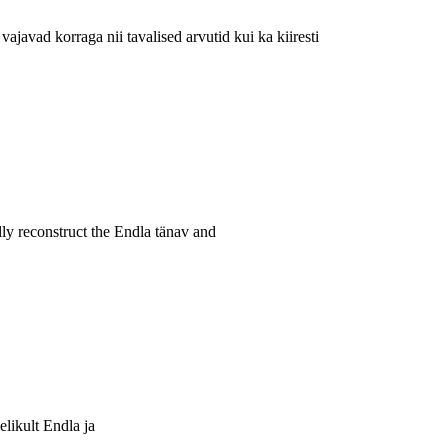
ajavad korraga nii tavalised arvutid kui ka kiiresti
ully reconstruct the Endla tänav and
elikult Endla ja