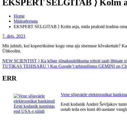
EKSPERT SELGITAB ⟩ Kolm asja
Home
Määratlemata
EKSPERT SELGITAB ⟩ Kolm asja, mida peaksid teadma oma aj
7. dets. 2023
Mis juhtub, kui kopeeriksime kogu oma aju sisemuse kõvakettale? Kas n
Ülikoolist.
Navigeerimine
NEW SCIENTIST ⟩ Ka kõige sõnakuulelikuma roboti saab lihtsate nipp
TUTIKAS TEHISARU ⟩ Kas Google’i tehismõistus GEMINI on Cha
ERR
Vene sõjaväele elektroonikat hankin
Eesti kodanik Andrei Ševljakov tunni
ootab teda ees kuni 40-aastane vangla