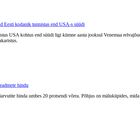
ud Eesti kodanik tunnistas end USA-s süüdi
stas USA kohtus end süüdi ligi kümne aasta jooksul Venemaa relvajõudu
karistus.
seadmete hindu
elarvutite hinda umbes 20 protsendi võrra. Põhjus on mälukiipides, mida v