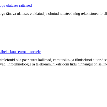
gu ulatuses rattateed
u tänava ulatuses eraldatud ja ohutud rattateed ning rekonstrueerib täi
 läheks kuus eurot autoritele
titelefonid olla paar eurot kallimad, et muusika- ja filmisektori autorid
mivad. Infotehnoloogia ja telekommunikatsiooni liidu hinnangul on selli