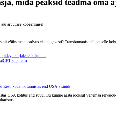
, mida peaksid teadma oma aju 
u arvutisse kopeerimisel
ii võiks meie teadvus elada igavesti? Transhumanistidel on selle kohta 
idega kurjale teele juhtida
tGPT-st parem?
ud Eesti kodanik tunnistas end USA-s süüdi
stas USA kohtus end süüdi ligi kümne aasta jooksul Venemaa relvajõudu
karistus.