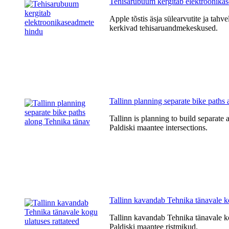
Tehisarubuum kergitab elektroonika
Apple tõstis äsja sülearvutite ja tahv
kerkivad tehisaruandmekeskused.
Tallinn planning separate bike paths
Tallinn is planning to build separate 
Paldiski maantee intersections.
Tallinn kavandab Tehnika tänavale ko
Tallinn kavandab Tehnika tänavale kog
Paldiski maantee ristmikud.