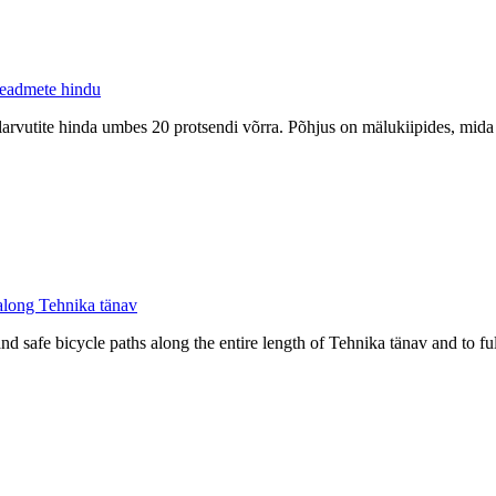
seadmete hindu
elarvutite hinda umbes 20 protsendi võrra. Põhjus on mälukiipides, mida v
 along Tehnika tänav
and safe bicycle paths along the entire length of Tehnika tänav and to f