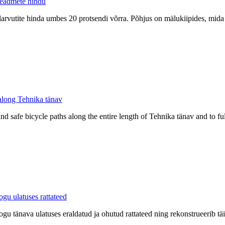
seadmete hindu
elarvutite hinda umbes 20 protsendi võrra. Põhjus on mälukiipides, mida v
 along Tehnika tänav
and safe bicycle paths along the entire length of Tehnika tänav and to f
gu ulatuses rattateed
u tänava ulatuses eraldatud ja ohutud rattateed ning rekonstrueerib täi