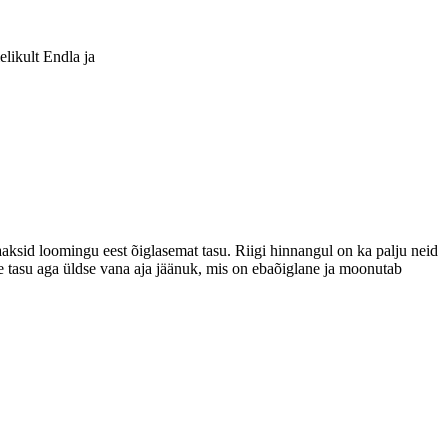
elikult Endla ja
 saaksid loomingu eest õiglasemat tasu. Riigi hinnangul on ka palju neid
ne tasu aga üldse vana aja jäänuk, mis on ebaõiglane ja moonutab