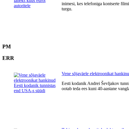
inimesi, kes telefoniga kontserte fil
turgu.
PM
ERR
Vene sõjaväele elektroonikat hankin
Eesti kodanik Andrei Ševljakov tunni
ootab teda ees kuni 40-aastane vangla