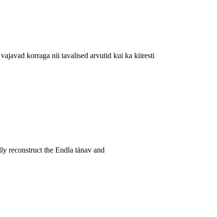
ajavad korraga nii tavalised arvutid kui ka kiiresti
ully reconstruct the Endla tänav and