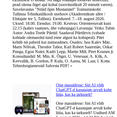
pead olema õigel ajal kohal (soovituslikult 20 minutit varem).
Suvelavastus "Nüüd õpin Mustamäel" Toimumiskoht:
Tallinna Tehnikaülikooli sisehoov (Akadeemikute allee /
Ehitajate tee 5, Tallinn). Etendused: 7.–18. august 2026.
Uksed: 18.00. Etendus: 19.00. Kestvus: Orienteeruvalt kuni
22.15 (kahes vaatuses, ühe vaheajaga) Lavastaja: Veiko Tubin
Autor: Andra Teede Piletid: Saadaval Piletilevis (vabade
kohtade olemasolul tund enne algust ka kohapeal). Pilet
kehtib nii paberil kui nutiseadmes. Osades: Jass Kalev Mäe,
Maris Nõlvak, Theodor Tabor, Karl Robert Saaremäe, Oskar
Punga, Egon Nuter, Kadri Lepp, Martin Mill, Piret Krumm jt.
Konsultandid: M. Min, K. Õiger, U. Venesaar, A. Kilk, A.
Keevallik, B. Gordon, P. Kulu, O. Aarna, M. Laar, I. Kotta
Tehnoloogiamessid Salvesta PDF! »
Otse massidesse: Siri AI võib
ChatGPT-d kasutajate arvult kohe
lüüa, kas ka tarkuselt?
Otse massidesse: Siri AI võib
ChatGPT-d kasutajate arvult kohe
lüüa, kas ka tarkuselt? Uudised AM