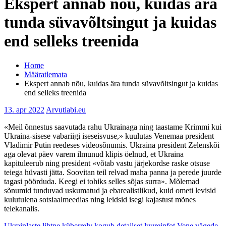
Ekspert annab nõu, kuidas ära
tunda süvavõltsingut ja kuidas
end selleks treenida
Home
Määratlemata
Ekspert annab nõu, kuidas ära tunda süvavõltsingut ja kuidas
end selleks treenida
13. apr 2022
Arvutiabi.eu
«Meil õnnestus saavutada rahu Ukrainaga ning taastame Krimmi kui
Ukraina-sisese vabariigi iseseisvuse,» kuulutas Venemaa president
Vladimir Putin reedeses videosõnumis. Ukraina president Zelenskõi
aga olevat päev varem ilmunud klipis öelnud, et Ukraina
kapituleerub ning president «võtab vastu järjekordse raske otsuse
teiega hüvasti jätta. Soovitan teil relvad maha panna ja perede juurde
tagasi pöörduda. Keegi ei tohiks selles sõjas surra». Mõlemad
sõnumid tunduvad uskumatud ja ebarealistlikud, kuid ometi levisid
kulutulena sotsiaalmeedias ning leidsid isegi kajastust mõnes
telekanalis.
Ukrainlaste lihtne küberrelv kogub detailset luureinfot Vene vägede