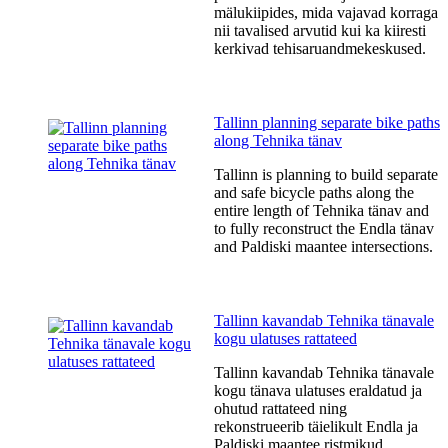
mälukiipides, mida vajavad korraga
nii tavalised arvutid kui ka kiiresti
kerkivad tehisaruandmekeskused.
Tallinn planning separate bike paths
along Tehnika tänav
Tallinn is planning to build separate
and safe bicycle paths along the
entire length of Tehnika tänav and
to fully reconstruct the Endla tänav
and Paldiski maantee intersections.
Tallinn kavandab Tehnika tänavale
kogu ulatuses rattateed
Tallinn kavandab Tehnika tänavale
kogu tänava ulatuses eraldatud ja
ohutud rattateed ning
rekonstrueerib täielikult Endla ja
Paldiski maantee ristmikud.