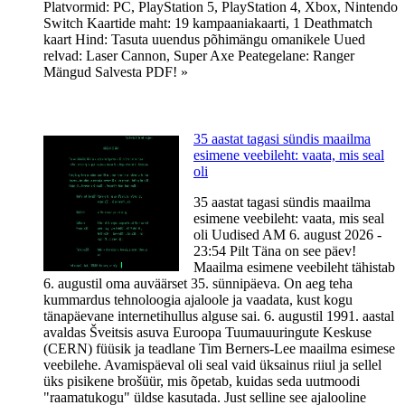
Platvormid: PC, PlayStation 5, PlayStation 4, Xbox, Nintendo
Switch Kaartide maht: 19 kampaaniakaarti, 1 Deathmatch
kaart Hind: Tasuta uuendus põhimängu omanikele Uued
relvad: Laser Cannon, Super Axe Peategelane: Ranger
Mängud Salvesta PDF! »
35 aastat tagasi sündis maailma
esimene veebileht: vaata, mis seal
oli
35 aastat tagasi sündis maailma
esimene veebileht: vaata, mis seal
oli Uudised AM 6. august 2026 -
23:54 Pilt Täna on see päev!
Maailma esimene veebileht tähistab
6. augustil oma auväärset 35. sünnipäeva. On aeg teha
kummardus tehnoloogia ajaloole ja vaadata, kust kogu
tänapäevane internetihullus alguse sai. 6. augustil 1991. aastal
avaldas Šveitsis asuva Euroopa Tuumauuringute Keskuse
(CERN) füüsik ja teadlane Tim Berners-Lee maailma esimese
veebilehe. Avamispäeval oli seal vaid üksainus riiul ja sellel
üks pisikene brošüür, mis õpetab, kuidas seda uutmoodi
"raamatukogu" üldse kasutada. Just selline see ajalooline