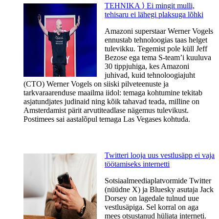
TEHNIKA ⟩ Ei mingit mulli,
tehisaru ei lähegi plaksuga lõhki
Amazoni superstaar Werner Vogels
ennustab tehnoloogias taas helget
tulevikku​. ​Tegemist pole küll Jeff
Bezose ega tema S-team’i kuuluva
30 tippjuhiga, kes Amazoni
juhivad, kuid tehnoloogiajuht
(CTO) Werner Vogels on siiski pilveteenuste ja
tarkvaraarenduse maailma iidol: temaga kohtumine tekitab
asjatundjates judinaid ning kõik tahavad teada, milline on
Amsterdamist pärit arvutiteadlase nägemus tulevikust.
Postimees sai aastalõpul temaga Las Vegases kohtuda.
Twitteri looja uus vestlusäpp ei vaja
töötamiseks internetti
Sotsiaalmeediaplatvormide Twitter
(nüüdne X) ja Bluesky asutaja Jack
Dorsey on lagedale tulnud uue
vestlusäpiga. Sel korral on aga
mees otsustanud hüljata interneti.