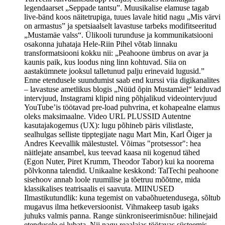
legendaarset „Seppade tantsu”. Muusikalise elamuse tagab
live-bänd koos näitetrupiga, tuues lavale hitid nagu „Mis värvi
on armastus” ja spetsiaalselt lavastuse tarbeks modifitseeritud
„Mustamäe valss“. Ülikooli turunduse ja kommunikatsiooni
osakonna juhataja Hele-Riin Pihel võtab linnaku
transformatsiooni kokku nii: „Peahoone ümbrus on avar ja
kaunis paik, kus loodus ning linn kohtuvad. Siia on
aastakümnete jooksul talletunud palju erinevaid lugusid.”
Enne etendusele suundumist saab end kurssi viia digikanalites
– lavastuse ametlikus blogis „Nüüd õpin Mustamäel“ leiduvad
intervjuud, Instagrami klipid ning põhjalikud videointervjuud
YouTube’is töötavad pre-load puhvrina, et kohapealne elamus
oleks maksimaalne. Video URL PLUSSID Autentne
kasutajakogemus (UX): lugu põhineb päris vilistlaste,
sealhulgas selliste tipptegijate nagu Mart Min, Karl Õiger ja
Andres Keevallik mälestustel. Võimas "protsessor": hea
näitlejate ansambel, kus teevad kaasa nii kogenud tähed
(Egon Nuter, Piret Krumm, Theodor Tabor) kui ka noorema
põlvkonna talendid. Unikaalne keskkond: TalTechi peahoone
sisehoov annab loole ruumilise ja tõetruu mõõtme, mida
klassikalises teatrisaalis ei saavuta. MIINUSED
Ilmastikutundlik: kuna tegemist on vabaõhuetendusega, sõltub
mugavus ilma hetkeversioonist. Vihmakeep tasub igaks
juhuks valmis panna. Range sünkroniseerimisnõue: hilinejaid
etendusele ei lubata. Nii nagu reaalajas töötavas süsteemis,