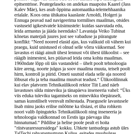
epitsentrisse. Peategelaseks on andekas maapoiss Kaarel (Jass
Kalev Mäe), kes asub õppima automaatika-telemehhaanika
erialale. Koos oma ühikatoa kaaslaste Arnoldi, Holgeri ja
Ennuga peavad nad navigeerima tormilises maailmas, otsides
vastuseid igikestvatele küsimustele: kuidas saavutada edu,
leida armastus ja jääda iseendaks? Lavastaja Veiko Tubinat
kõnetas materjali juures just see vabaduse ja piirangute
konflikt: “Need noored elasid ajas, kus valikuid oli vähem kui
praegu, kuid unistused ei olnud selle võrra väiksemad. See
lavastus ei räägi ainult ühest lennust või ühest ülikoolist – see
räägib inimestest, kes püüavad leida oma kohta maailmas.
1960ndate lõpp oli täis vastandeid – ühelt poolt tehnoloogia
kiire areng, noorte julgus ja soov maailma muuta, teiselt poolt
hirm, kontroll ja piirid. Ometi suutsid elada selle aja noored
lõbusat elu ja teha maailma muutvat teadust.“ Ülikoolilinnak
kui elav platvorm Tehnikaülikooli rektor Tiit Land näeb
lavastuses silda mineviku ja tänapäeva inseneeria vahel: “Üks
viis eduka tuleviku tagamiseks on minevikku tõepäraselt,
samas kunstiliselt veenvalt mõtestada. Praegusele lavastusele
lisab minu jaoks erilise mõõtme ka tõsiasi, et üha rohkem
noori valib õpinguteks Tehnikaülikooli ning inseneeria ja
tehnoloogia valdkonnad on Eestis iga päevaga üha
hinnatumad.“ Pildilise ja helise poole pealt ei hoita
"riistvararessurssidega" kokku. Uhkete tantsudega astub üles
TalTechi rahvatantsutrupp Kuljus, esitades muuhulgas