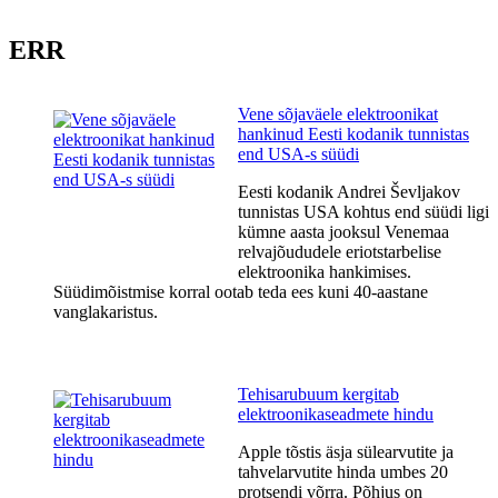
ERR
Vene sõjaväele elektroonikat
hankinud Eesti kodanik tunnistas
end USA-s süüdi
Eesti kodanik Andrei Ševljakov
tunnistas USA kohtus end süüdi ligi
kümne aasta jooksul Venemaa
relvajõududele eriotstarbelise
elektroonika hankimises.
Süüdimõistmise korral ootab teda ees kuni 40-aastane
vanglakaristus.
Tehisarubuum kergitab
elektroonikaseadmete hindu
Apple tõstis äsja sülearvutite ja
tahvelarvutite hinda umbes 20
protsendi võrra. Põhjus on