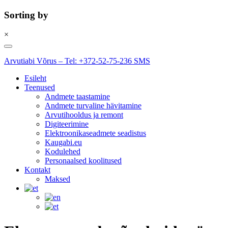
Sorting by
×
Skip
to
Arvutiabi Võrus – Tel: +372-52-75-236 SMS
content
Esileht
Teenused
Andmete taastamine
Andmete turvaline hävitamine
Arvutihooldus ja remont
Digiteerimine
Elektroonikaseadmete seadistus
Kaugabi.eu
Kodulehed
Personaalsed koolitused
Kontakt
Maksed