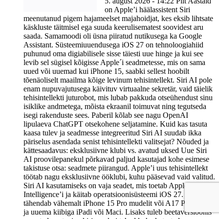
5. august 2026 - 14:22 Pilt Aastaid
on Apple’i häälassistent Siri
meenutanud pigem hajameelset majahoidjat, kes eksib lihtsate
käskluste täitmisel ega suuda keerulisematest soovidest aru
saada. Samamoodi oli üsna piiratud nutikusega ka Google
Assistant. Süsteemiuuendusega iOS 27 on tehnoloogiahiid
puhunud oma digiabilisele sisse täiesti uue hinge ja kui see
levib sel sügisel kõigisse Apple´i seadmetesse, mis on sama
uued või uuemad kui iPhone 15, saabki sellest hoobilt
tõenäoliselt maailma kõige levinum tehisintellekt. Siri AI pole
enam nupuvajutusega käivituv virtuaalne sekretär, vaid täielik
tehisintellekti juturobot, mis lubab pakkuda otseühendust sinu
isiklike andmetega, mõista ekraanil toimuvat ning tegutseda
isegi rakenduste sees. Paberil kõlab see nagu OpenAI
lipulaeva ChatGPT otsekohene seljatamine. Kuid kas tasuta
kaasa tulev ja seadmesse integreeritud Siri AI suudab ikka
päriselus asendada senist tehisintellekti valitsejat? Nõuded ja
kättesaadavus: eksklusiivne klubi vs. avatud uksed Uue Siri
AI proovilepanekul põrkavad paljud kasutajad kohe esimese
takistuse otsa: seadmete piirangud. Apple’i uus tehisintellekt
töötab nagu eksklusiivne ööklubi, kuhu pääsevad vaid valitud.
Siri AI kasutamiseks on vaja seadet, mis toetab Apple
Intelligence’i ja käitab operatsioonisüsteemi iOS 27. See
tähendab vähemalt iPhone 15 Pro mudelit või A17 Pro / M1
ja uuema kiibiga iPadi või Maci. Lisaks tuleb beetaversioonis