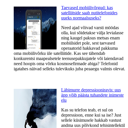
Taevased mobiilivõrgud: kas
satelliitside saab nutitelefonides
uueks normaalsuseks?
Need ajad võivad varsti möödas
olla, kui sõidetakse välja levialasse
ning kaugel paksus metsas enam
mobiilsidet pole, sest taevased
operaatorid hakkavad pakkuma
oma mobiilivõrku üle satelliitide. Kas see tähendab
konkurentsi maapealsetele teenusepakkujatele või laiendavad
need hoopis oma võrku kosmosefirmade abiga? Telefonid
igatahes näivad selleks tulevikuks juba peaaegu valmis olevat.
Läbimurre depressiooniravis: uus
äpp võib päästa tuhandete inimeste
elu
Kas su telefon teab, et sul on
depressioon, enne kui sa ise? Just
sellele küsimusele hakkab vastust
andma uus põlvkond tehisintellektil