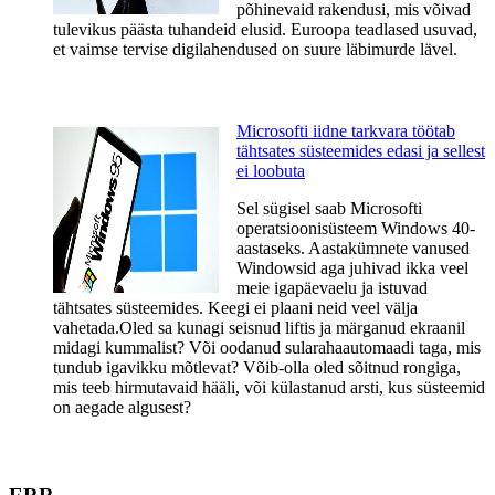
põhinevaid rakendusi, mis võivad
tulevikus päästa tuhandeid elusid. Euroopa teadlased usuvad,
et vaimse tervise digilahendused on suure läbimurde lävel.
Microsofti iidne tarkvara töötab
tähtsates süsteemides edasi ja sellest
ei loobuta
Sel sügisel saab Microsofti
operatsioonisüsteem Windows 40-
aastaseks. Aastakümnete vanused
Windowsid aga juhivad ikka veel
meie igapäevaelu ja istuvad
tähtsates süsteemides. Keegi ei plaani neid veel välja
vahetada.Oled sa kunagi seisnud liftis ja märganud ekraanil
midagi kummalist? Või oodanud sularahaautomaadi taga, mis
tundub igavikku mõtlevat? Võib-olla oled sõitnud rongiga,
mis teeb hirmutavaid hääli, või külastanud arsti, kus süsteemid
on aegade algusest?