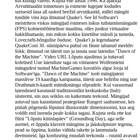
kui kunagi varem. Kujuta ette aastat 1996. Ka ajakirja
Arvutimaailm toimetuses ja esimeste lugejate kodudes
surisesid laua all rasked beežid arvutikastid, millel mängiti
tundide viisi äsja ilmunud Quake'i. See Id Software'i
meistriteos viskas mängijad esimeses isikus tulistamismängude
(FPS) kolmemõõtmelisse maailma, olles justkui virtuaalne
hakklihamasin, mis miksis kokku kinetilise märuli ja tumeda,
Lovecrafti-hõngulise õuduse. Quake'i ja legendaarse
QuakeConi 30. sünnipäeva puhul on fänne tabanud meeldiv
šokk: ilmunud on täiesti uus ja tasuta suur laiendus "Dawn of
the Machine". Video URL Lõputu ajasilmus ja tuttavad
koletised Uue laienduse taga on viimastest Wolfensteini
mängudest tuntud MachineGames koostöös algse looja id
Software'iga. "Dawn of the Machine" toob mängijateni
massiivse 19 kaardiga kampaania, täiesti uue heliriba ning uue
Deathmatch-kaardi mitmikmängu sõpradele. Kui varasemad
laiendused kasutasid traditsioonilist keskuskoha (hub)
süsteemi, siis uus seiklus on katkematu teekond. Mängijad
astuvad taas karastunud peategelase Rangeri saabastesse, kes
püüab põgeneda lõputust illusioonide dimensioonist, kus aeg
voldib end iseenda peale kokku tagasi. Kujuta seda ette kui
filmi "Lõputu küünlapäev" (Groundhog Day), aga selle
asemel, et õppida klaverit mängima ja jääskulptuure tegema,
pead sa õppima, kuidas vältida rakette ja lammutada
deemoneid. Iga kordusring muudab teekonda – ruunid avavad