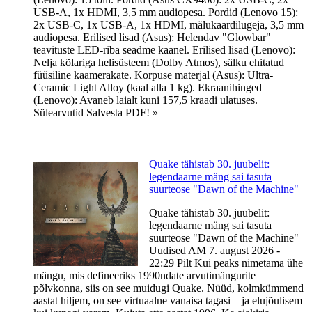
USB-A, 1x HDMI, 3,5 mm audiopesa. Pordid (Lenovo 15):
2x USB-C, 1x USB-A, 1x HDMI, mälukaardilugeja, 3,5 mm
audiopesa. Erilised lisad (Asus): Helendav "Glowbar"
teavituste LED-riba seadme kaanel. Erilised lisad (Lenovo):
Nelja kõlariga helisüsteem (Dolby Atmos), sälku ehitatud
füüsiline kaamerakate. Korpuse materjal (Asus): Ultra-
Ceramic Light Alloy (kaal alla 1 kg). Ekraanihinged
(Lenovo): Avaneb laialt kuni 157,5 kraadi ulatuses.
Sülearvutid Salvesta PDF! »
Quake tähistab 30. juubelit:
legendaarne mäng sai tasuta
suurteose "Dawn of the Machine"
Quake tähistab 30. juubelit:
legendaarne mäng sai tasuta
suurteose "Dawn of the Machine"
Uudised AM 7. august 2026 -
22:29 Pilt Kui peaks nimetama ühe
mängu, mis defineeriks 1990ndate arvutimängurite
põlvkonna, siis on see muidugi Quake. Nüüd, kolmkümmend
aastat hiljem, on see virtuaalne vanaisa tagasi – ja elujõulisem