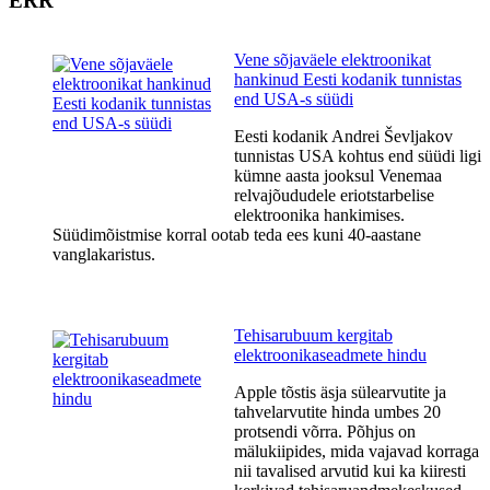
ERR
Vene sõjaväele elektroonikat
hankinud Eesti kodanik tunnistas
end USA-s süüdi
Eesti kodanik Andrei Ševljakov
tunnistas USA kohtus end süüdi ligi
kümne aasta jooksul Venemaa
relvajõududele eriotstarbelise
elektroonika hankimises.
Süüdimõistmise korral ootab teda ees kuni 40-aastane
vanglakaristus.
Tehisarubuum kergitab
elektroonikaseadmete hindu
Apple tõstis äsja sülearvutite ja
tahvelarvutite hinda umbes 20
protsendi võrra. Põhjus on
mälukiipides, mida vajavad korraga
nii tavalised arvutid kui ka kiiresti