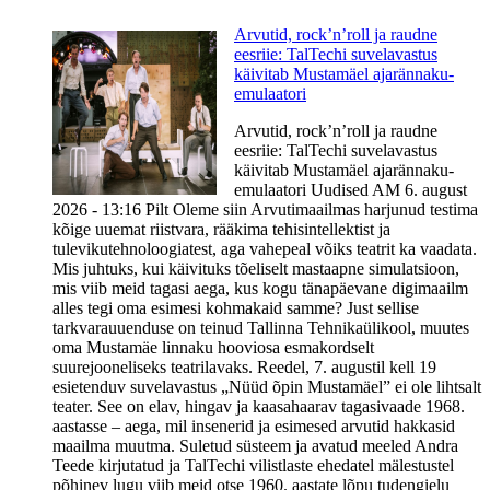
Arvutid, rock’n’roll ja raudne
eesriie: TalTechi suvelavastus
käivitab Mustamäel ajarännaku-
emulaatori
Arvutid, rock’n’roll ja raudne
eesriie: TalTechi suvelavastus
käivitab Mustamäel ajarännaku-
emulaatori Uudised AM 6. august
2026 - 13:16 Pilt Oleme siin Arvutimaailmas harjunud testima
kõige uuemat riistvara, rääkima tehisintellektist ja
tulevikutehnoloogiatest, aga vahepeal võiks teatrit ka vaadata.
Mis juhtuks, kui käivituks tõeliselt mastaapne simulatsioon,
mis viib meid tagasi aega, kus kogu tänapäevane digimaailm
alles tegi oma esimesi kohmakaid samme? Just sellise
tarkvarauuenduse on teinud Tallinna Tehnikaülikool, muutes
oma Mustamäe linnaku hooviosa esmakordselt
suurejooneliseks teatrilavaks. Reedel, 7. augustil kell 19
esietenduv suvelavastus „Nüüd õpin Mustamäel” ei ole lihtsalt
teater. See on elav, hingav ja kaasahaarav tagasivaade 1968.
aastasse – aega, mil insenerid ja esimesed arvutid hakkasid
maailma muutma. Suletud süsteem ja avatud meeled Andra
Teede kirjutatud ja TalTechi vilistlaste ehedatel mälestustel
põhinev lugu viib meid otse 1960. aastate lõpu tudengielu