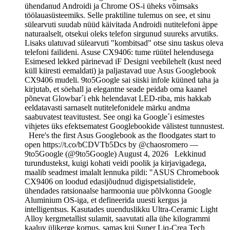
ühendanud Androidi ja Chrome OS-i üheks võimsaks
töölauasüsteemiks. Selle praktiline tulemus on see, et sinu
sülearvuti suudab nüüd käivitada Androidi nutitelefoni äppe
naturaalselt, otsekui oleks telefon sirgunud suureks arvutiks.
Lisaks ulatuvad sülearvuti "kombitsad" otse sinu taskus oleva
telefoni failideni. Asuse CX9406: tume rüütel helendusega
Esimesed lekked pärinevad iF Designi veebilehelt (kust need
küll kiiresti eemaldati) ja paljastavad uue Asus Googlebook
CX9406 mudeli. 9to5Google sai siiski infole küüned taha ja
kirjutab, et söehall ja elegantne seade peidab oma kaanel
põnevat Glowbar´i ehk helendavat LED-riba, mis hakkab
eeldatavasti sarnaselt nutitelefonidele märku andma
saabuvatest teavitustest. See ongi ka Google´i esimestes
vihjetes üks efektsematest Googlebookide välistest tunnustest.
Here's the first Asus Googlebook as the floodgates start to
open https://t.co/bCDVTb5Dcs by @chaosromero —
9to5Google (@9to5Google) August 4, 2026 Lekkinud
turundustekst, kuigi kohati veidi poolik ja kirjavigadega,
maalib seadmest imalalt lennuka pildi: "ASUS Chromebook
CX9406 on loodud edasijõudnud digispetsialistidele,
ühendades ratsionaalse harmoonia uue põlvkonna Google
Aluminium OS-iga, et defineerida uuesti kergus ja
intelligentsus. Kasutades uuenduslikku Ultra-Ceramic Light
Alloy kergmetallist sulamit, saavutati alla ühe kilogrammi
kaaluv ülikerge korpus, samas kui Super Liq-Crea Tech