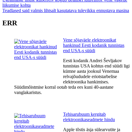
Navigeerimine
liikumise kohta
Teadlased said valmis lihtsalt kasutatava tulevikku ennustava masina
ERR
Vene sõjaväele elektroonikat
hankinud Eesti kodanik tunnistas
end USA-s süüdi
Eesti kodanik Andrei Ševljakov
tunnistas USA kohtus end süüdi ligi
kümne aasta jooksul Venemaa
relvajõududele eriotstarbelise
elektroonika hankimises.
Süüdimõistmise korral ootab teda ees kuni 40-aastane
vanglakaristus.
Tehisarubuum kergitab
elektroonikaseadmete hindu
Apple tõstis äsja sülearvutite ja