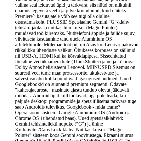
valima seal leiduvad äpid ja tarkvara, siis nüüd on niikuinii
enamus tegevusi veebi ja pilve koondunud, kuid näiteks
Premiere´i kasutajatele võib see tugi olla oluline
otsustamiskoht. PLUSSID Spetsiaalne Gemini "G"-klahv
tehisaru jaoks ja nutikas hiirekursor (Magic Pointer)
muudavad töö kiiremaks. Nutitelefoni äppide ja failide sujuv,
viivituseta kasutamine tänu uuele Aluminium OS
arhitektuurile. Mõlemad tootjad, nii Asus kui Lenovo pakuvad
rikkalikku ühenduste valikut. Õhukeses korpuses on säilinud
nii USB-A, HDMI kui ka kõrvaklapipesa. Sisseehitatud
füüsiline veebikaamera kate (ThinkShutter) ja nelja kõlariga
Dolby Atmos helisüsteem Lenovol. MIINUSED Sisemus on
suuresti veel tume maa: protsessorite, akukestvuse ja
salvestusmahu kohta puuduvad igasugused andmed. Uued
Googlebookid on suunatud premium-segmenti. Odavate
"kahesajaeuroste" masinate ajastu tundub olevat jäädavalt
möödas. Androidiäpid küll töötavad, aga pole teada, kui
paljude desktopi-programmide ja spetsiifilisema tarkvara tuge
saab Androidis tulevikus. Googlebook - mida teame?
Operatsioonisüsteem: Google Aluminium OS (Androidi ja
Chrome OS-i ühendatud baas). Uued spetsiaalklahvid:
Gemini tehisintellekti nupuke ("G") ja ühine
Kiirkäivitus/Caps Lock klahv. Nutikas kursor: "Magic
Pointer" süsteem koos Gemini soovitustega. Ekraani suurus
(Lenovo): 15 tolli. Pordid (Asus CX9406): 2x USB-C, 2x