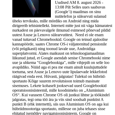
Uudised AM 8. august 2026 -
13:08 Pilt Selles uues saabuvas
(Google´i) maailmas on sinu
nutitelefon ja sülearvuti sulanud
üheks tervikuks, mille mördiks on Android ning mida
dirigeerib tehisintellekt. Interneti mitte just nii väga hämaratest
nurkadest on päevavalgele ilmunud esimesed põnevad pildid
uutest Asuse ja Lenovo sülearvutitest. Need ei ole enam
vanad tuttavad Chromebookid. Google on teinud ajaloolise
kannapöörde, saates Chrome OS-i väljateenitud pensionile
(või prügikasti) ning toonud lavale uue, Androidiga
superplatvormi. Alates maikuust on tehnoloogiamaailmas
liikunud jutud, et Google asendab senise Chromebooki nime
uue ja uhkema "Googlebookiga", mille vihjepilt on selle loo
avapildiks. Nüüd aga ei pea me enam ainult kuulujuttudele
toetuma, sest Asuse ja Lenovo uute lipulaevade lekkefotod
räägivad enda eest. Hüvasti, jalgratas! Tulekul on hübriid-
sportauto Kõige suurem revolutsioon toimub masinate
sisemuses. Lekete kohaselt jooksevad uued Googlebookid
operatsioonisüsteemil, mille koodnimeks on „Aluminium
OS“. Kui varasem Chrome OS oli justkui lihtne ja töökindel
jalgratas, tegi oma töö ära ja viis sind soodsalt punktist A
punkti B (ehk internetti), siis uus Aluminium OS on aga kui
hübriidmootoriga sportauto, millesse on juba tehases sisse
ehitatud isemõtlev navigatsioonisüsteem. Google on