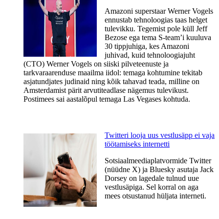
Amazoni superstaar Werner Vogels
ennustab tehnoloogias taas helget
tulevikku​. ​Tegemist pole küll Jeff
Bezose ega tema S-team’i kuuluva
30 tippjuhiga, kes Amazoni
juhivad, kuid tehnoloogiajuht
(CTO) Werner Vogels on siiski pilveteenuste ja
tarkvaraarenduse maailma iidol: temaga kohtumine tekitab
asjatundjates judinaid ning kõik tahavad teada, milline on
Amsterdamist pärit arvutiteadlase nägemus tulevikust.
Postimees sai aastalõpul temaga Las Vegases kohtuda.
Twitteri looja uus vestlusäpp ei vaja
töötamiseks internetti
Sotsiaalmeediaplatvormide Twitter
(nüüdne X) ja Bluesky asutaja Jack
Dorsey on lagedale tulnud uue
vestlusäpiga. Sel korral on aga
mees otsustanud hüljata interneti.