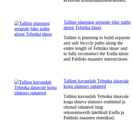
kerkivad tehisaruandmekeskused.
Tallinn planning separate bike paths
along Tehnika tänav
Tallinn is planning to build separate
and safe bicycle paths along the
entire length of Tehnika tänav and
to fully reconstruct the Endla tänav
and Paldiski maantee intersections.
Tallinn kavandab Tehnika tänavale
kogu ulatuses rattateed
Tallinn kavandab Tehnika tänavale
kogu tänava ulatuses eraldatud ja
ohutud rattateed ning
rekonstrueerib täielikult Endla ja
Paldiski maantee ristmikud.