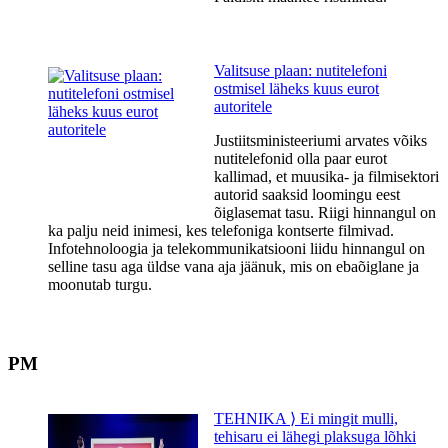
Valitsuse plaan: nutitelefoni
ostmisel läheks kuus eurot
autoritele
Justiitsministeeriumi arvates võiks
nutitelefonid olla paar eurot
kallimad, et muusika- ja filmisektori
autorid saaksid loomingu eest
õiglasemat tasu. Riigi hinnangul on
ka palju neid inimesi, kes telefoniga kontserte filmivad.
Infotehnoloogia ja telekommunikatsiooni liidu hinnangul on
selline tasu aga üldse vana aja jäänuk, mis on ebaõiglane ja
moonutab turgu.
PM
TEHNIKA ⟩ Ei mingit mulli,
tehisaru ei lähegi plaksuga lõhki