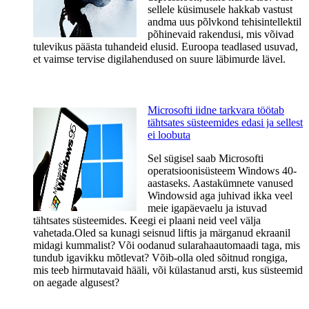
sellele küsimusele hakkab vastust
andma uus põlvkond tehisintellektil
põhinevaid rakendusi, mis võivad
tulevikus päästa tuhandeid elusid. Euroopa teadlased usuvad,
et vaimse tervise digilahendused on suure läbimurde lävel.
Microsofti iidne tarkvara töötab
tähtsates süsteemides edasi ja sellest
ei loobuta
Sel sügisel saab Microsofti
operatsioonisüsteem Windows 40-
aastaseks. Aastakümnete vanused
Windowsid aga juhivad ikka veel
meie igapäevaelu ja istuvad
tähtsates süsteemides. Keegi ei plaani neid veel välja
vahetada.Oled sa kunagi seisnud liftis ja märganud ekraanil
midagi kummalist? Või oodanud sularahaautomaadi taga, mis
tundub igavikku mõtlevat? Võib-olla oled sõitnud rongiga,
mis teeb hirmutavaid hääli, või külastanud arsti, kus süsteemid
on aegade algusest?