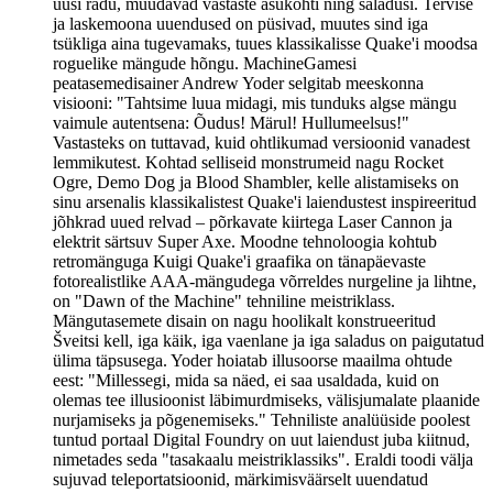
uusi radu, muudavad vastaste asukohti ning saladusi. Tervise
ja laskemoona uuendused on püsivad, muutes sind iga
tsükliga aina tugevamaks, tuues klassikalisse Quake'i moodsa
roguelike mängude hõngu. MachineGamesi
peatasemedisainer Andrew Yoder selgitab meeskonna
visiooni: "Tahtsime luua midagi, mis tunduks algse mängu
vaimule autentsena: Õudus! Märul! Hullumeelsus!"
Vastasteks on tuttavad, kuid ohtlikumad versioonid vanadest
lemmikutest. Kohtad selliseid monstrumeid nagu Rocket
Ogre, Demo Dog ja Blood Shambler, kelle alistamiseks on
sinu arsenalis klassikalistest Quake'i laiendustest inspireeritud
jõhkrad uued relvad – põrkavate kiirtega Laser Cannon ja
elektrit särtsuv Super Axe. Moodne tehnoloogia kohtub
retromänguga Kuigi Quake'i graafika on tänapäevaste
fotorealistlike AAA-mängudega võrreldes nurgeline ja lihtne,
on "Dawn of the Machine" tehniline meistriklass.
Mängutasemete disain on nagu hoolikalt konstrueeritud
Šveitsi kell, iga käik, iga vaenlane ja iga saladus on paigutatud
ülima täpsusega. Yoder hoiatab illusoorse maailma ohtude
eest: "Millessegi, mida sa näed, ei saa usaldada, kuid on
olemas tee illusioonist läbimurdmiseks, välisjumalate plaanide
nurjamiseks ja põgenemiseks." Tehniliste analüüside poolest
tuntud portaal Digital Foundry on uut laiendust juba kiitnud,
nimetades seda "tasakaalu meistriklassiks". Eraldi toodi välja
sujuvad teleportatsioonid, märkimisväärselt uuendatud