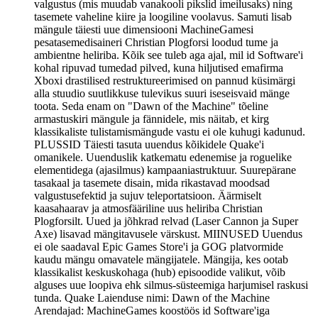
valgustus (mis muudab vanakooli pikslid imeilusaks) ning
tasemete vaheline kiire ja loogiline voolavus. Samuti lisab
mängule täiesti uue dimensiooni MachineGamesi
pesatasemedisaineri Christian Plogforsi loodud tume ja
ambientne heliriba. Kõik see tuleb aga ajal, mil id Software'i
kohal ripuvad tumedad pilved, kuna hiljutised emafirma
Xboxi drastilised restruktureerimised on pannud küsimärgi
alla stuudio suutlikkuse tulevikus suuri iseseisvaid mänge
toota. Seda enam on "Dawn of the Machine" tõeline
armastuskiri mängule ja fännidele, mis näitab, et kirg
klassikaliste tulistamismängude vastu ei ole kuhugi kadunud.
PLUSSID Täiesti tasuta uuendus kõikidele Quake'i
omanikele. Uuenduslik katkematu edenemise ja roguelike
elementidega (ajasilmus) kampaaniastruktuur. Suurepärane
tasakaal ja tasemete disain, mida rikastavad moodsad
valgustusefektid ja sujuv teleportatsioon. Äärmiselt
kaasahaarav ja atmosfääriline uus heliriba Christian
Plogforsilt. Uued ja jõhkrad relvad (Laser Cannon ja Super
Axe) lisavad mängitavusele värskust. MIINUSED Uuendus
ei ole saadaval Epic Games Store'i ja GOG platvormide
kaudu mängu omavatele mängijatele. Mängija, kes ootab
klassikalist keskuskohaga (hub) episoodide valikut, võib
alguses uue loopiva ehk silmus-süsteemiga harjumisel raskusi
tunda. Quake Laienduse nimi: Dawn of the Machine
Arendajad: MachineGames koostöös id Software'iga