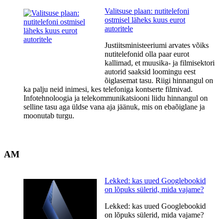
Valitsuse plaan: nutitelefoni
ostmisel läheks kuus eurot
autoritele
Justiitsministeeriumi arvates võiks
nutitelefonid olla paar eurot
kallimad, et muusika- ja filmisektori
autorid saaksid loomingu eest
õiglasemat tasu. Riigi hinnangul on
ka palju neid inimesi, kes telefoniga kontserte filmivad.
Infotehnoloogia ja telekommunikatsiooni liidu hinnangul on
selline tasu aga üldse vana aja jäänuk, mis on ebaõiglane ja
moonutab turgu.
AM
Lekked: kas uued Googlebookid
on lõpuks sülerid, mida vajame?
Lekked: kas uued Googlebookid
on lõpuks sülerid, mida vajame?