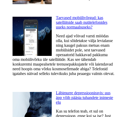
Taevased mobiilivõrgud: kas
satelliitside saab nutitelefonides
uueks normaalsuseks?
Need ajad võivad varsti möödas
olla, kui sõidetakse välja levialasse
ning kaugel paksus metsas enam
mobiilsidet pole, sest taevased
operaatorid hakkavad pakkuma
oma mobiilivõrku üle satelliitide. Kas see tähendab
konkurentsi maapealsetele teenusepakkujatele või laiendavad
need hoopis oma võrku kosmosefirmade abiga? Telefonid
igatahes näivad selleks tulevikuks juba peaaegu valmis olevat.
Läbimurre depressiooniravis: uus
äpp võib päästa tuhandete inimeste
elu
Kas su telefon teab, et sul on
depressioon, enne kui sa ise? Just