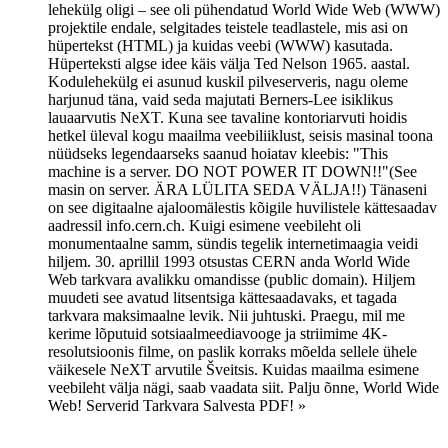
lehekülg oligi – see oli pühendatud World Wide Web (WWW)
projektile endale, selgitades teistele teadlastele, mis asi on
hüpertekst (HTML) ja kuidas veebi (WWW) kasutada.
Hüperteksti algse idee käis välja Ted Nelson 1965. aastal.
Kodulehekülg ei asunud kuskil pilveserveris, nagu oleme
harjunud täna, vaid seda majutati Berners-Lee isiklikus
lauaarvutis NeXT. Kuna see tavaline kontoriarvuti hoidis
hetkel üleval kogu maailma veebiliiklust, seisis masinal toona
nüüdseks legendaarseks saanud hoiatav kleebis: "This
machine is a server. DO NOT POWER IT DOWN!!"(See
masin on server. ÄRA LÜLITA SEDA VÄLJA!!) Tänaseni
on see digitaalne ajaloomälestis kõigile huvilistele kättesaadav
aadressil info.cern.ch. Kuigi esimene veebileht oli
monumentaalne samm, sündis tegelik internetimaagia veidi
hiljem. 30. aprillil 1993 otsustas CERN anda World Wide
Web tarkvara avalikku omandisse (public domain). Hiljem
muudeti see avatud litsentsiga kättesaadavaks, et tagada
tarkvara maksimaalne levik. Nii juhtuski. Praegu, mil me
kerime lõputuid sotsiaalmeediavooge ja striimime 4K-
resolutsioonis filme, on paslik korraks mõelda sellele ühele
väikesele NeXT arvutile Šveitsis. Kuidas maailma esimene
veebileht välja nägi, saab vaadata siit. Palju õnne, World Wide
Web! Serverid Tarkvara Salvesta PDF! »