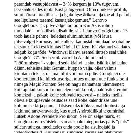
parandab vastupidavust – 34% kergem ja 13% tugevam,
tasakaalustades mobiilsust ja tugevust. Oma õhukese profiili,
suurepärase praktilisuse ja igakülgse ärikasutaja toe abil pakub
see lipulaeva tasemel kasutajakogemust." Lenovo
Googlebook 15: pilvevalge tööloom Kui Asus rõhub
tumedale ja müstilisele disainile, siis Lenovo Googlebook 15
toob lauale pehme, heledast alumiiniumist (või lausa
pilvevalge) korpuse, mille allosa kaunistab ainulaadne ribaline
tekstuur. Lekkest kirjutas Digital Citizen. Klaviatuuri vaadates
selgub kogu tõde. Windowsi klahvi asemel ilutseb seal uhke
Google'i "G". Seda võib võrrelda Aladdini lambi
"hõõrumisega" - vajutad seda klahvi ja sinu isiklik digitaalne
džinn, tehisintellekt Gemini, hüppab välja, olles valmis
kirjutama tekste, otsima infot või looma pilte. Google ei ole
koonerdanud ka hiirekursoriga, tuues mängu uue funktsiooni
nimega Magic Pointer. See on nagu nähtamatu ülemteener:
kui raputad kursorit mõne elemendi kohal, analüüsib Gemini
konteksti ja pakub kohe sobivaid tegevusi – näiteks meilis
olevale kuupäevale osutades saad kohe kalendrisse uue
kohtumise kirja panna. Tõsisemaks tööks annab lootust aga
lekkinud tarkvaravaade, kus uuel Androidilikul tegumiribal
ilutseb Adobe Premiere Pro ikoon. See on selge märk, et
Google soovib võistelda samas kaalukategoorias päris "päris"
sülearvutitega, meelitades enda poole ka sisuloojaid ja
videotöötlejaid. Kui vanasti sundusid kasutajaid platvormi