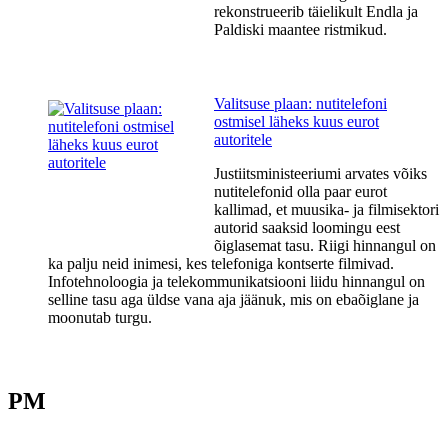
rekonstrueerib täielikult Endla ja
Paldiski maantee ristmikud.
Valitsuse plaan: nutitelefoni
ostmisel läheks kuus eurot
autoritele
Justiitsministeeriumi arvates võiks
nutitelefonid olla paar eurot
kallimad, et muusika- ja filmisektori
autorid saaksid loomingu eest
õiglasemat tasu. Riigi hinnangul on
ka palju neid inimesi, kes telefoniga kontserte filmivad.
Infotehnoloogia ja telekommunikatsiooni liidu hinnangul on
selline tasu aga üldse vana aja jäänuk, mis on ebaõiglane ja
moonutab turgu.
PM